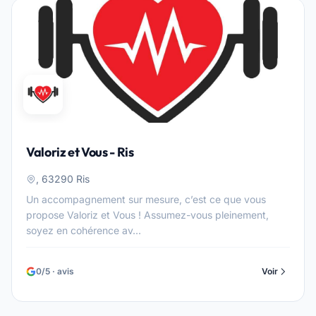
Valoriz et Vous - Ris
, 63290 Ris
Un accompagnement sur mesure, c’est ce que vous
propose Valoriz et Vous ! Assumez-vous pleinement,
soyez en cohérence av...
0/5 · avis
Voir