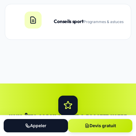
Conseils sport
Programmes & astuces
VOUS ÊTES COACH SPORTIF ? BOOSTEZ VOTRE
VISIBILITÉ.
Appeler
Devis gratuit
Rejoignez les
6504 établissements
déjà référencés et recevez