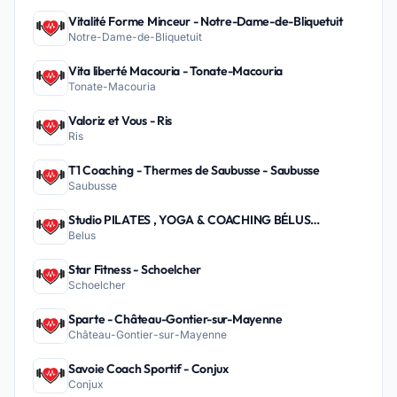
Vitalité Forme Minceur - Notre-Dame-de-Bliquetuit
Notre-Dame-de-Bliquetuit
Vita liberté Macouria - Tonate-Macouria
Tonate-Macouria
Valoriz et Vous - Ris
Ris
T1 Coaching - Thermes de Saubusse - Saubusse
Saubusse
Studio PILATES , YOGA & COACHING BÉLUS
Belus
PEYREHORADE - Belus
Star Fitness - Schoelcher
Schoelcher
Sparte - Château-Gontier-sur-Mayenne
Château-Gontier-sur-Mayenne
Savoie Coach Sportif - Conjux
Conjux