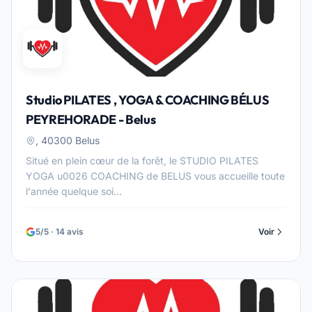
Studio PILATES , YOGA & COACHING BÉLUS
PEYREHORADE - Belus
, 40300 Belus
Situé en plein cœur de la forêt, le STUDIO PILATES
YOGA u0026 COACHING de BELUS vous accueille toute
l'année quelque soi...
5/5 · 14 avis
Voir