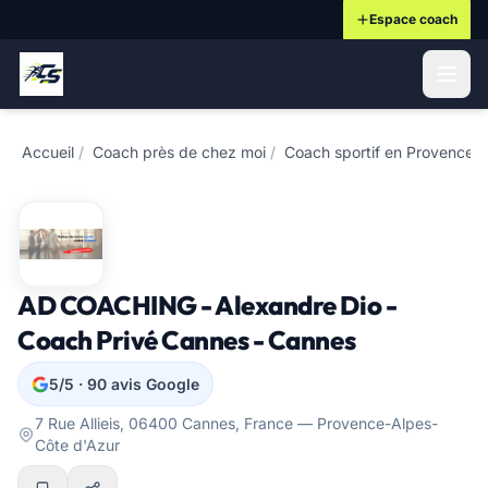
Espace coach
ontenu principal
Accueil
/
Coach près de chez moi
/
Coach sportif en Provence-
AD COACHING - Alexandre Dio -
Coach Privé Cannes - Cannes
5/5 · 90 avis Google
7 Rue Allieis, 06400 Cannes, France — Provence-Alpes-
Côte d'Azur