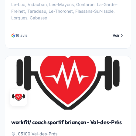
Le-Luc, Vidauban, Les-Mayons, Gonfaron, La-Garde-
Freinet, Taradeau, Le-Thoronet, Flassans-Sur-Issole,
Lorgues, Cabasse
16 avis
Voir
workfit/ coach sportif briançon - Val-des-Prés
, 05100 Val-des-Prés