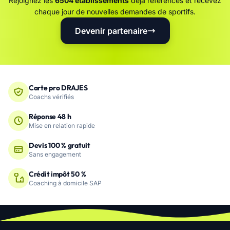
Rejoignez les
6504 établissements
déjà référencés et recevez
chaque jour de nouvelles demandes de sportifs.
Devenir partenaire
Carte pro DRAJES
Coachs vérifiés
Réponse 48 h
Mise en relation rapide
Devis 100 % gratuit
Sans engagement
Crédit impôt 50 %
Coaching à domicile SAP