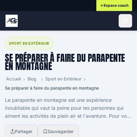
Espace coach
ontenu principal
SPORT EN EXTÉRIEUR
SE PRÉPARER À FAIRE DU PARAPENTE
EN MONTAGNE
Accueil
Blog
Sport en Extérieur
Se préparer à faire du parapente en montagne
Le parapente en montagne est une expérience
inoubliable qui vaut la peine pour les personnes qui
aiment les activités de plein air et l'aventure. Pour vous
détendre avec vos proches, votre famille ou...
Partager
Sauvegarder