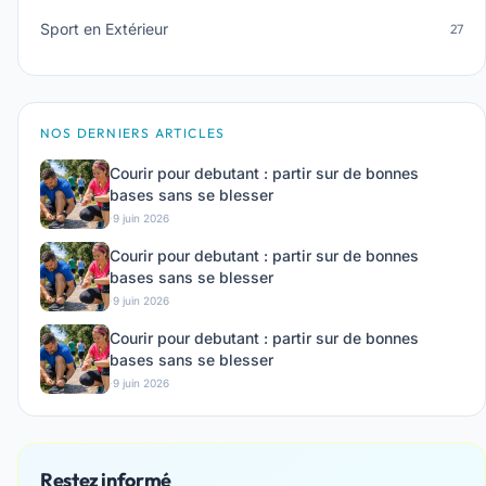
Sport en Extérieur
27
NOS DERNIERS ARTICLES
Courir pour debutant : partir sur de bonnes
bases sans se blesser
·
9 juin 2026
Courir pour debutant : partir sur de bonnes
bases sans se blesser
·
9 juin 2026
Courir pour debutant : partir sur de bonnes
bases sans se blesser
·
9 juin 2026
Restez informé