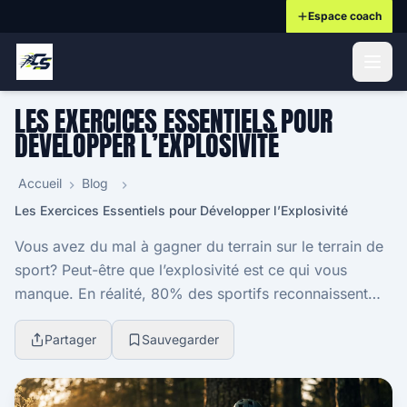
Espace coach
ontenu principal
LES EXERCICES ESSENTIELS POUR
DÉVELOPPER L’EXPLOSIVITÉ
Accueil
Blog
Les Exercices Essentiels pour Développer l’Explosivité
Vous avez du mal à gagner du terrain sur le terrain de
sport? Peut-être que l’explosivité est ce qui vous
manque. En réalité, 80% des sportifs reconnaissent
que l’explosivité est une qualité essentiel...
Partager
Sauvegarder