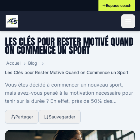
Espace coach
ontenu principal
LES CLÉS POUR RESTER MOTIVÉ QUAND
ON COMMENCE UN SPORT
Accueil
Blog
Les Clés pour Rester Motivé Quand on Commence un Sport
Vous êtes décidé à commencer un nouveau sport,
mais avez-vous pensé à la motivation nécessaire pour
tenir sur la durée ? En effet, près de 50% des
personnes abandonnent un sport nouvellement adopté
da...
Partager
Sauvegarder