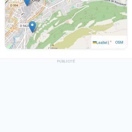
|
©
OSM
Leaflet
PUBLICITÉ