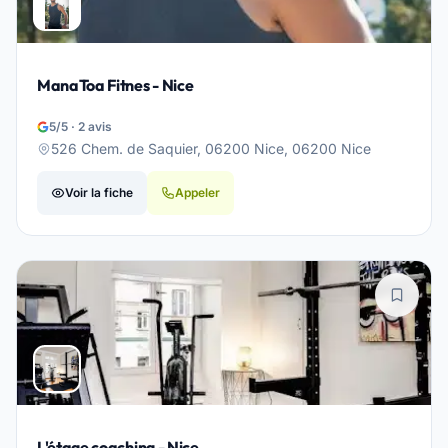
ManaToa Fitnes - Nice
5/5 · 2 avis
526 Chem. de Saquier, 06200 Nice, 06200 Nice
Voir la fiche
Appeler
L'étage coaching - Nice