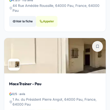
4.5/5 · 113 avis
44 Rue Amédée Roussille, 64000 Pau, France, 64000
Pau
Voir la fiche
Appeler
MaceTrainer - Pau
0/5 · avis
1 Av. du Président Pierre Angot, 64000 Pau, France,
64000 Pau