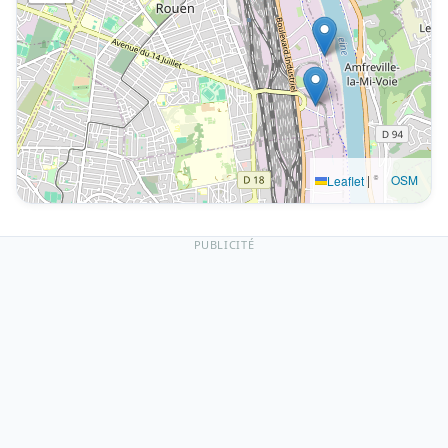
|
©
OSM
Leaflet
PUBLICITÉ