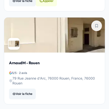
Voir la fiche
Appeler
ArnaudM - Rouen
5/5 · 2 avis
79 Rue Jeanne d'Arc, 76000 Rouen, France, 76000
Rouen
Voir la fiche