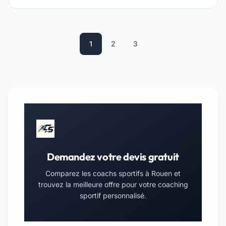
1
2
3
Demandez votre devis gratuit
Comparez les coachs sportifs à Rouen et
trouvez la meilleure offre pour votre coaching
sportif personnalisé.