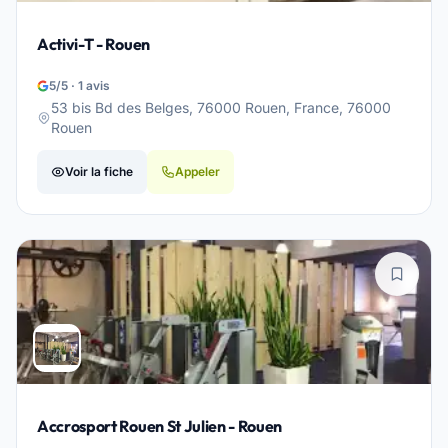
Activi-T - Rouen
5/5 · 1 avis
53 bis Bd des Belges, 76000 Rouen, France, 76000
Rouen
Voir la fiche
Appeler
Accrosport Rouen St Julien - Rouen