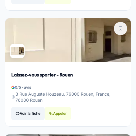
Laissez-vous sporter - Rouen
0/5 · avis
3 Rue Auguste Houzeau, 76000 Rouen, France,
76000 Rouen
Voir la fiche
Appeler