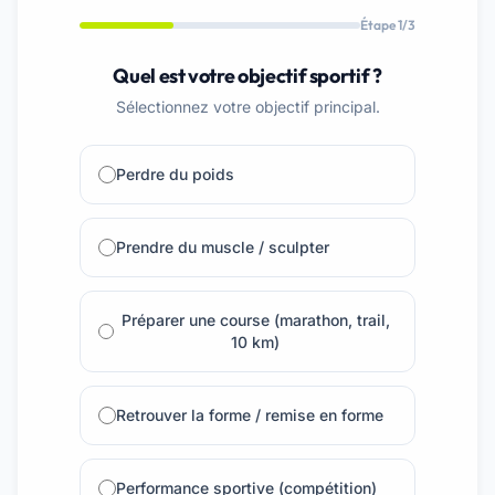
Étape 1/3
Quel est votre objectif sportif ?
Sélectionnez votre objectif principal.
Perdre du poids
Prendre du muscle / sculpter
Préparer une course (marathon, trail,
10 km)
Retrouver la forme / remise en forme
Performance sportive (compétition)