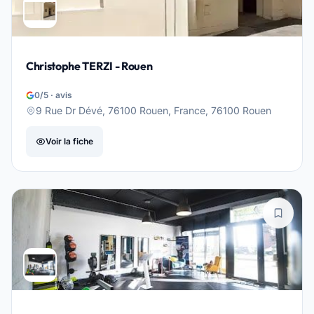
Christophe TERZI - Rouen
0/5 · avis
9 Rue Dr Dévé, 76100 Rouen, France, 76100 Rouen
Voir la fiche