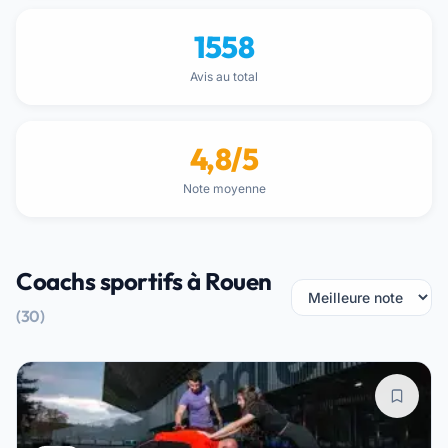
1558
Avis au total
4,8/5
Note moyenne
Coachs sportifs à Rouen
(30)