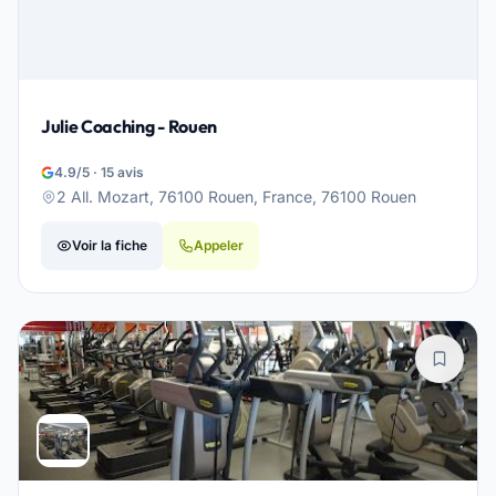
Julie Coaching - Rouen
4.9/5 · 15 avis
2 All. Mozart, 76100 Rouen, France, 76100 Rouen
Voir la fiche
Appeler