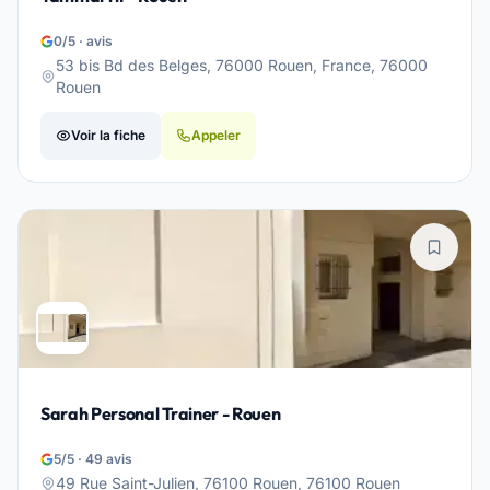
0/5 · avis
53 bis Bd des Belges, 76000 Rouen, France, 76000
Rouen
Voir la fiche
Appeler
Sarah Personal Trainer - Rouen
5/5 · 49 avis
49 Rue Saint-Julien, 76100 Rouen, 76100 Rouen