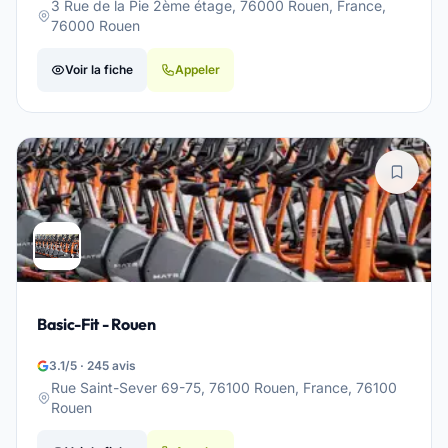
3 Rue de la Pie 2ème étage, 76000 Rouen, France,
76000 Rouen
Voir la fiche
Appeler
Basic-Fit - Rouen
3.1/5 · 245 avis
Rue Saint-Sever 69-75, 76100 Rouen, France, 76100
Rouen