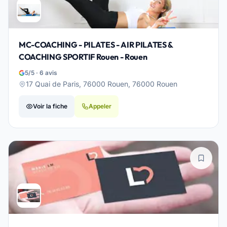
MC-COACHING - PILATES - AIR PILATES &
COACHING SPORTIF Rouen - Rouen
5/5 · 6 avis
17 Quai de Paris, 76000 Rouen, 76000 Rouen
Voir la fiche
Appeler