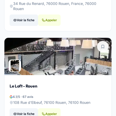
34 Rue du Renard, 76000 Rouen, France, 76000
Rouen
Voir la fiche
Appeler
Le Loft - Rouen
4.1/5 · 67 avis
108 Rue d'Elbeuf, 76100 Rouen, 76100 Rouen
Voir la fiche
Appeler