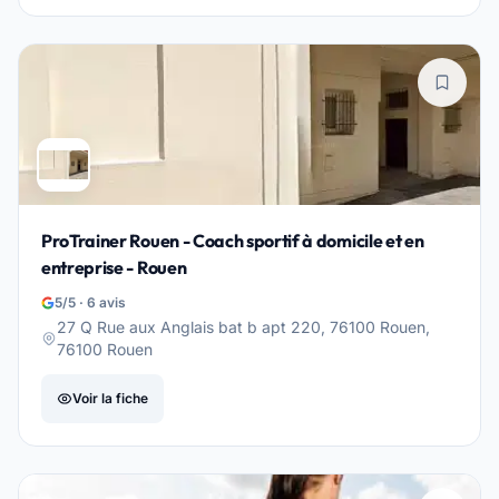
ProTrainer Rouen - Coach sportif à domicile et en
entreprise - Rouen
5/5 · 6 avis
27 Q Rue aux Anglais bat b apt 220, 76100 Rouen,
76100 Rouen
Voir la fiche