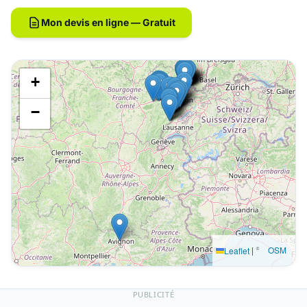
Mon devis en ligne — Gratuit
+
−
|
©
OSM
Leaflet
PUBLICITÉ