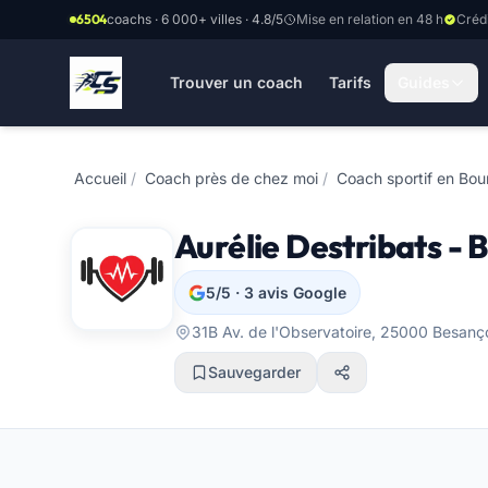
Aller au contenu principal
6504
coachs · 6 000+ villes · 4.8/5
Mise en relation en 48 h
Créd
Trouver un coach
Tarifs
Guides
Accueil
/
Coach près de chez moi
/
Coach sportif en Bo
Aurélie Destribats -
5/5 · 3 avis Google
31B Av. de l'Observatoire, 25000 Besa
Sauvegarder