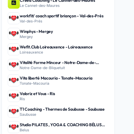
Creed Coaching - Le Cannet-des-Maures
Le Cannet-des-Maures
workfit/ coach sportif briançon - Val-des-Prés
Val-des-Prés
Winphys - Mergey
Mergey
Wefit.Club Loireauxence - Loireauxence
Loireauxence
Vitalité Forme Minceur - Notre-Dame-de-
Notre-Dame-de-Bliquetuit
Bliquetuit
Vita liberté Macouria - Tonate-Macouria
Tonate-Macouria
Valoriz et Vous - Ris
Ris
T1 Coaching - Thermes de Saubusse - Saubusse
Saubusse
Studio PILATES , YOGA & COACHING BÉLUS
Belus
PEYREHORADE - Belus