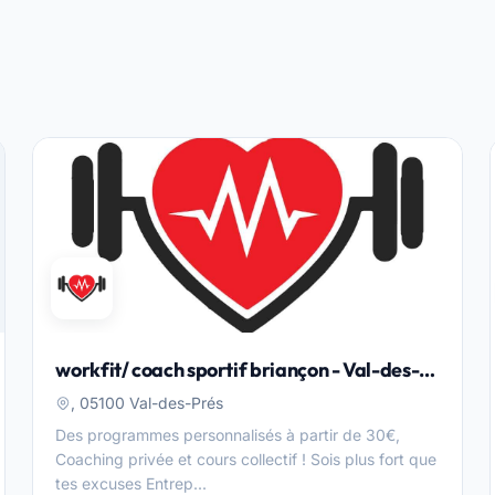
workfit/ coach sportif briançon - Val-des-
Prés
, 05100 Val-des-Prés
Des programmes personnalisés à partir de 30€,
Coaching privée et cours collectif ! Sois plus fort que
tes excuses Entrep...