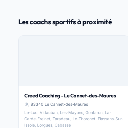
Les coachs sportifs à proximité
Creed Coaching - Le Cannet-des-Maures
, 83340 Le Cannet-des-Maures
Le-Luc, Vidauban, Les-Mayons, Gonfaron, La-
Garde-Freinet, Taradeau, Le-Thoronet, Flassans-Sur-
Issole, Lorgues, Cabasse