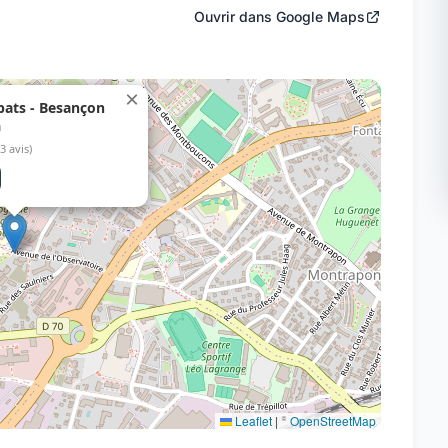
Ouvrir dans Google Maps
×
bats - Besançon
n
(3 avis)
Leaflet
|
©
OpenStreetMap