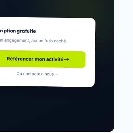
ription gratuite
n engagement, aucun frais caché.
Référencer mon activité
Ou contactez-nous →