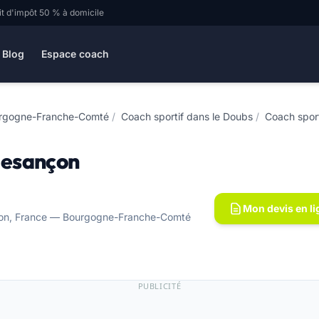
it d'impôt 50 % à domicile
Blog
Espace coach
urgogne-Franche-Comté
/
Coach sportif dans le Doubs
/
Coach spor
 Besançon
Mon devis en li
nçon, France — Bourgogne-Franche-Comté
PUBLICITÉ