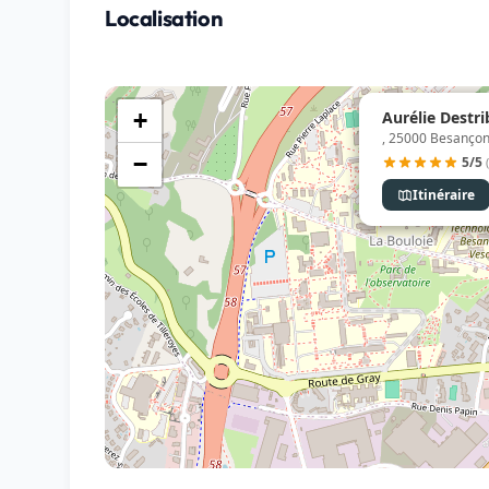
Localisation
Aurélie Destri
+
, 25000 Besanço
−
5/5
Itinéraire