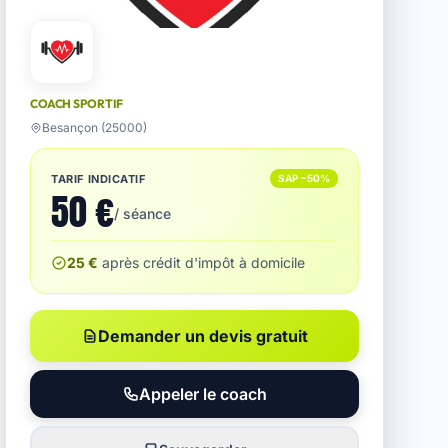
COACH SPORTIF
Besançon (25000)
TARIF INDICATIF
SAP −50%
50 €
/ séance
25 €
après crédit d'impôt à domicile
Demander un devis gratuit
Appeler le coach