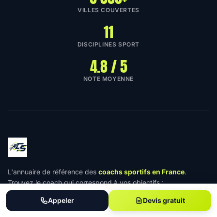
VILLES COUVERTES
11
DISCIPLINES SPORT
4.8 / 5
NOTE MOYENNE
L'annuaire de référence des
coachs sportifs en France
.
Trouvez le coach qui correspond à vos objectifs :
musculation, perte de poids, marathon, remise en forme.
Appeler
Devis gratuit
Partout en France.