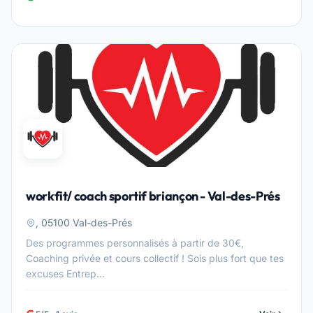
workfit/ coach sportif briançon - Val-des-Prés
, 05100 Val-des-Prés
Des programmes personnalisés à partir de 30€,
Coaching privée et cours collectif ! Sois plus fort que tes
excuses Entrep...