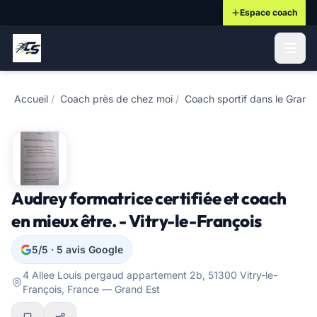
Espace coach
ontenu principal
Accueil
/
Coach près de chez moi
/
Coach sportif dans le Grand
Audrey formatrice certifiée et coach
en mieux être. - Vitry-le-François
5/5 · 5 avis Google
4 Allee Louis pergaud appartement 2b, 51300 Vitry-le-
François, France — Grand Est