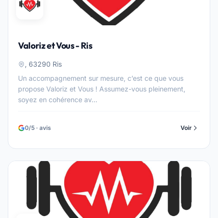
Valoriz et Vous - Ris
, 63290 Ris
Un accompagnement sur mesure, c’est ce que vous
propose Valoriz et Vous ! Assumez-vous pleinement,
soyez en cohérence av...
0/5 · avis
Voir