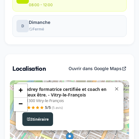
08:00 - 12:00
Dimanche
D
Fermé
Localisation
Ouvrir dans Google Maps
×
Audrey formatrice certifiée et coach en
+
mieux être. - Vitry-le-François
, 51300 Vitry-le-François
−
5/5
(5 avis)
Itinéraire