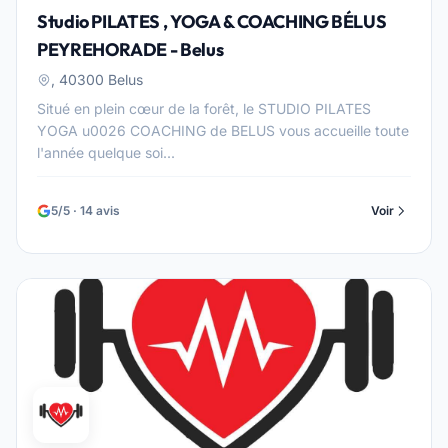
Studio PILATES , YOGA & COACHING BÉLUS
PEYREHORADE - Belus
, 40300 Belus
Situé en plein cœur de la forêt, le STUDIO PILATES
YOGA u0026 COACHING de BELUS vous accueille toute
l'année quelque soi...
5/5 · 14 avis
Voir