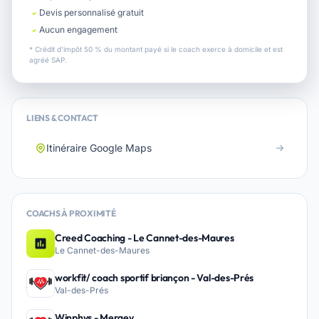
Devis personnalisé gratuit
Aucun engagement
* Crédit d'impôt 50 % du montant payé si le coach exerce à domicile et est
agréé SAP.
LIENS & CONTACT
Itinéraire Google Maps
COACHS À PROXIMITÉ
Creed Coaching - Le Cannet-des-Maures
Le Cannet-des-Maures
workfit/ coach sportif briançon - Val-des-Prés
Val-des-Prés
Winphys - Mergey