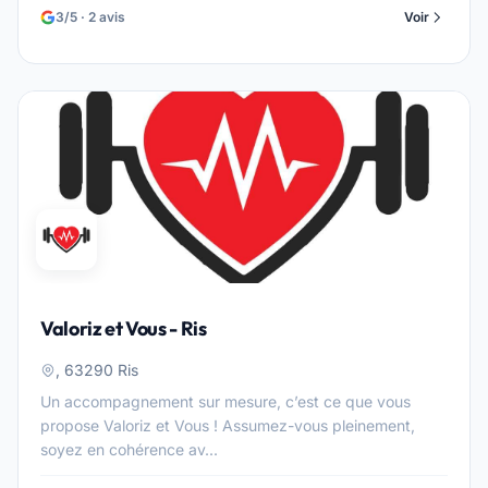
3/5 · 2 avis
Voir
Valoriz et Vous - Ris
, 63290 Ris
Un accompagnement sur mesure, c’est ce que vous
propose Valoriz et Vous ! Assumez-vous pleinement,
soyez en cohérence av...