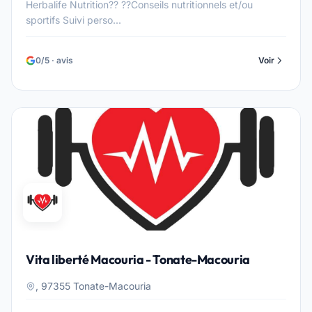
Herbalife Nutrition?? ??Conseils nutritionnels et/ou
sportifs Suivi perso...
0/5 · avis
Voir
Vita liberté Macouria - Tonate-Macouria
, 97355 Tonate-Macouria