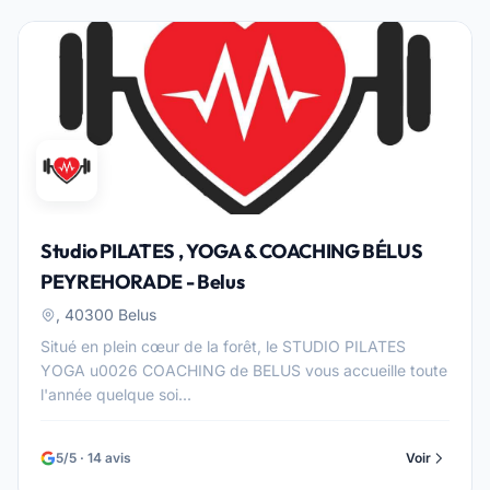
Studio PILATES , YOGA & COACHING BÉLUS
PEYREHORADE - Belus
, 40300 Belus
Situé en plein cœur de la forêt, le STUDIO PILATES
YOGA u0026 COACHING de BELUS vous accueille toute
l'année quelque soi...
5/5 · 14 avis
Voir