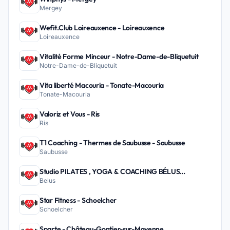
Mergey
Wefit.Club Loireauxence - Loireauxence
Loireauxence
Vitalité Forme Minceur - Notre-Dame-de-Bliquetuit
Notre-Dame-de-Bliquetuit
Vita liberté Macouria - Tonate-Macouria
Tonate-Macouria
Valoriz et Vous - Ris
Ris
T1 Coaching - Thermes de Saubusse - Saubusse
Saubusse
Studio PILATES , YOGA & COACHING BÉLUS
Belus
PEYREHORADE - Belus
Star Fitness - Schoelcher
Schoelcher
Sparte - Château-Gontier-sur-Mayenne