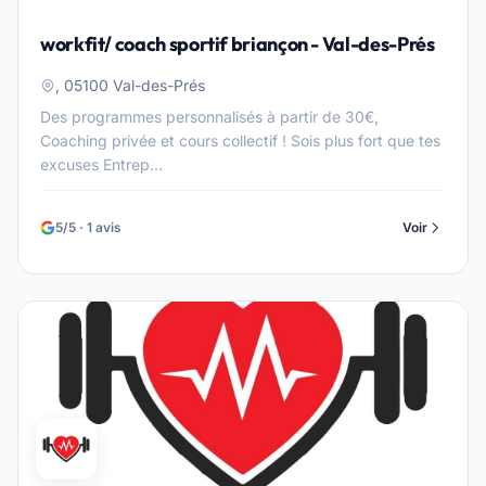
workfit/ coach sportif briançon - Val-des-Prés
, 05100 Val-des-Prés
Des programmes personnalisés à partir de 30€,
Coaching privée et cours collectif ! Sois plus fort que tes
excuses Entrep...
5/5 · 1 avis
Voir