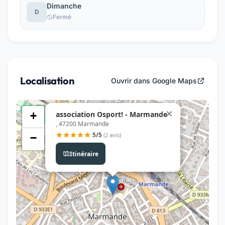
Dimanche
D
Fermé
Localisation
Ouvrir dans Google Maps
×
association Osport! - Marmande
+
, 47200 Marmande
5/5
(2 avis)
−
Itinéraire