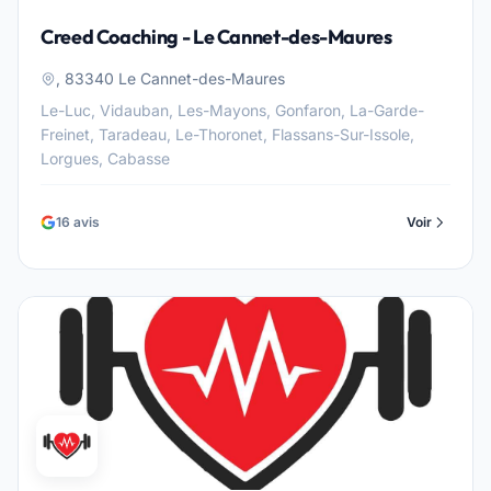
Creed Coaching - Le Cannet-des-Maures
, 83340 Le Cannet-des-Maures
Le-Luc, Vidauban, Les-Mayons, Gonfaron, La-Garde-
Freinet, Taradeau, Le-Thoronet, Flassans-Sur-Issole,
Lorgues, Cabasse
16 avis
Voir