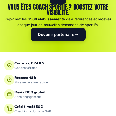
VOUS ÊTES COACH SPORTIF ? BOOSTEZ VOTRE
VISIBILITÉ.
Rejoignez les
6504 établissements
déjà référencés et recevez
chaque jour de nouvelles demandes de sportifs.
Devenir partenaire
Carte pro DRAJES
Coachs vérifiés
Réponse 48 h
Mise en relation rapide
Devis 100 % gratuit
Sans engagement
Crédit impôt 50 %
Coaching à domicile SAP