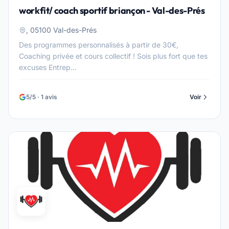
workfit/ coach sportif briançon - Val-des-Prés
, 05100 Val-des-Prés
Des programmes personnalisés à partir de 30€,
Coaching privée et cours collectif ! Sois plus fort que tes
excuses Entrep...
5/5 · 1 avis
Voir