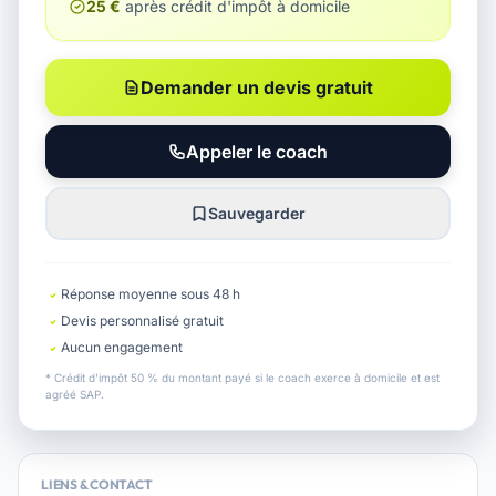
25 €
après crédit d'impôt à domicile
Demander un devis gratuit
Appeler le coach
Sauvegarder
Réponse moyenne sous 48 h
Devis personnalisé gratuit
Aucun engagement
* Crédit d'impôt 50 % du montant payé si le coach exerce à domicile et est
agréé SAP.
LIENS & CONTACT