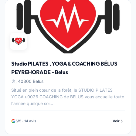
Studio PILATES , YOGA & COACHING BÉLUS
PEYREHORADE - Belus
, 40300 Belus
Situé en plein cœur de la forêt, le STUDIO PILATES
YOGA u0026 COACHING de BELUS vous accueille toute
l'année quelque soi...
5/5 · 14 avis
Voir