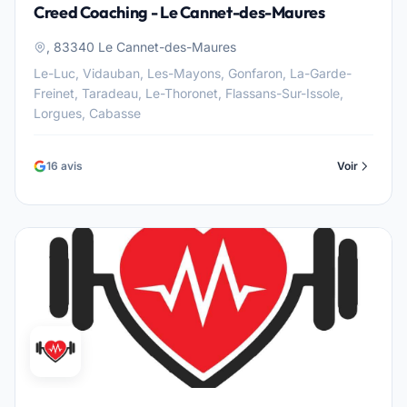
Creed Coaching - Le Cannet-des-Maures
, 83340 Le Cannet-des-Maures
Le-Luc, Vidauban, Les-Mayons, Gonfaron, La-Garde-
Freinet, Taradeau, Le-Thoronet, Flassans-Sur-Issole,
Lorgues, Cabasse
16 avis
Voir