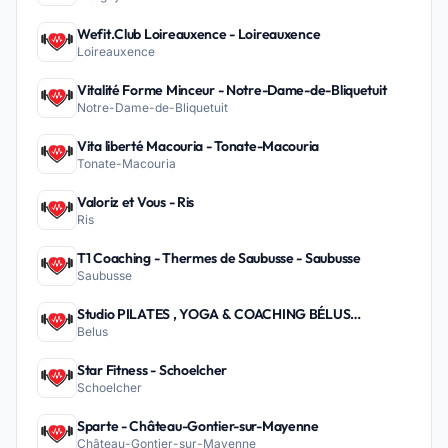
Wefit.Club Loireauxence - Loireauxence
Loireauxence
Vitalité Forme Minceur - Notre-Dame-de-Bliquetuit
Notre-Dame-de-Bliquetuit
Vita liberté Macouria - Tonate-Macouria
Tonate-Macouria
Valoriz et Vous - Ris
Ris
T1 Coaching - Thermes de Saubusse - Saubusse
Saubusse
Studio PILATES , YOGA & COACHING BÉLUS
Belus
PEYREHORADE - Belus
Star Fitness - Schoelcher
Schoelcher
Sparte - Château-Gontier-sur-Mayenne
Château-Gontier-sur-Mayenne