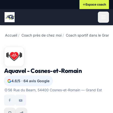
Espace coach
ontenu principal
Accueil
/
Coach près de chez moi
/
Coach sportif dans le Grand
Aquavel - Cosnes-et-Romain
4.6/5 · 64 avis Google
56 Rue du Bearn, 54400 Cosnes-et-Romain — Grand Est