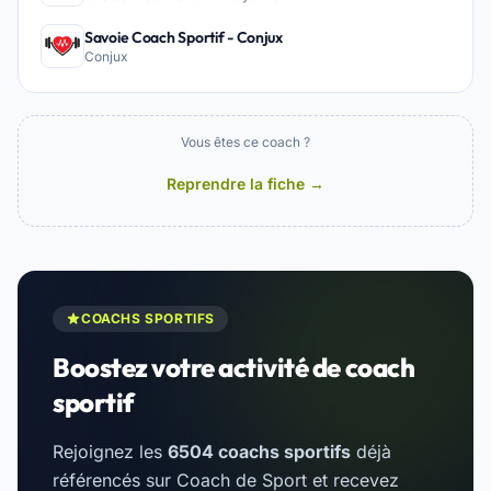
Savoie Coach Sportif - Conjux
Conjux
Vous êtes ce coach ?
Reprendre la fiche →
COACHS SPORTIFS
Boostez votre activité de coach
sportif
Rejoignez les
6504 coachs sportifs
déjà
référencés sur Coach de Sport et recevez