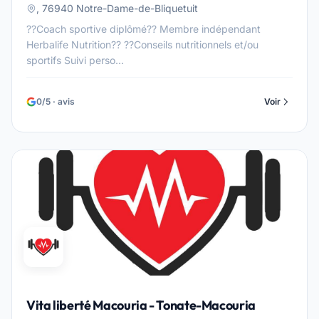
, 76940 Notre-Dame-de-Bliquetuit
??Coach sportive diplômé?? Membre indépendant
Herbalife Nutrition?? ??Conseils nutritionnels et/ou
sportifs Suivi perso...
0/5 · avis
Voir
Vita liberté Macouria - Tonate-Macouria