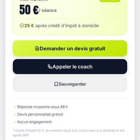
50 €
/ séance
25 €
après crédit d'impôt à domicile
Demander un devis gratuit
Appeler le coach
Sauvegarder
Réponse moyenne sous 48 h
Devis personnalisé gratuit
Aucun engagement
* Crédit d'impôt 50 % du montant payé si le coach exerce à domicile et est
agréé SAP.