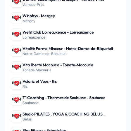
Val-des-Prés
Winphys - Mergey
Mergey
Wefit.Club Loireauxence - Loireauxence
Loireauxence
Vitalité Forme Minceur - Notre-Dame-de-Bliquetuit
Notre-Dame-de-Bliquetuit
Vita liberté Macouria - Tonate-Macouria
Tonate-Macouria
Valoriz et Vous - Ris
Ris
T1 Coaching - Thermes de Saubusse - Saubusse
Saubusse
Studio PILATES , YOGA & COACHING BÉLUS
Belus
PEYREHORADE - Belus
Star Fitness - Schoelcher