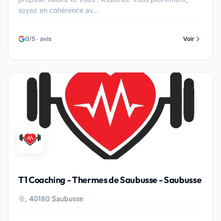
soyez en cohérence av...
0/5 · avis
Voir
T1 Coaching - Thermes de Saubusse - Saubusse
, 40180 Saubusse