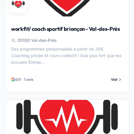
workfit/ coach sportif briançon - Val-des-Prés
, 05100 Val-des-Prés
Des programmes personnalisés à partir de 30€,
Coaching privée et cours collectif ! Sois plus fort que tes
excuses Entrep...
5/5 · 1 avis
Voir