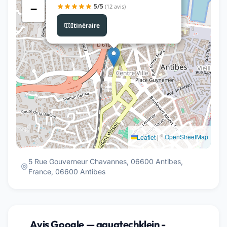
5/5
(12 avis)
−
Itinéraire
|
©
OpenStreetMap
Leaflet
5 Rue Gouverneur Chavannes, 06600 Antibes,
France, 06600 Antibes
Avis Google — aquatechklein -