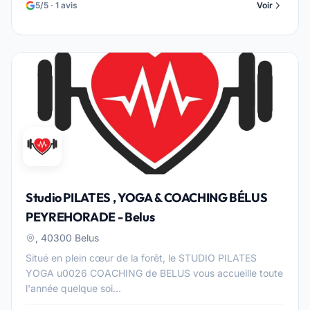
5/5 · 1 avis
Voir
Studio PILATES , YOGA & COACHING BÉLUS
PEYREHORADE - Belus
, 40300 Belus
Situé en plein cœur de la forêt, le STUDIO PILATES
YOGA u0026 COACHING de BELUS vous accueille toute
l'année quelque soi...