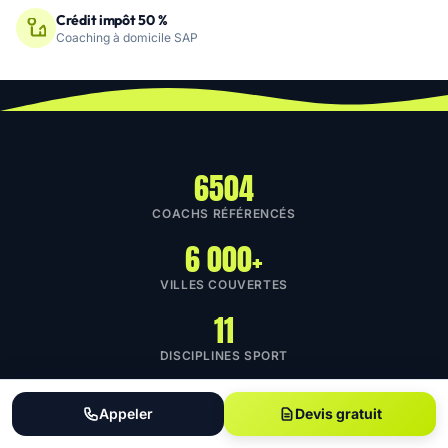
Crédit impôt 50 %
Coaching à domicile SAP
6504
COACHS RÉFÉRENCÉS
6 000+
VILLES COUVERTES
11
DISCIPLINES SPORT
4.8 / 5
Appeler
Devis gratuit
NOTE MOYENNE