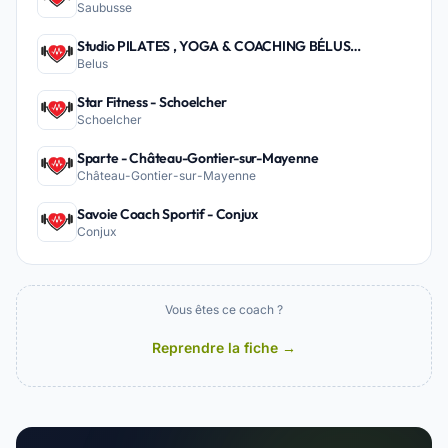
Saubusse
Studio PILATES , YOGA & COACHING BÉLUS
Belus
PEYREHORADE - Belus
Star Fitness - Schoelcher
Schoelcher
Sparte - Château-Gontier-sur-Mayenne
Château-Gontier-sur-Mayenne
Savoie Coach Sportif - Conjux
Conjux
Vous êtes ce coach ?
Reprendre la fiche →