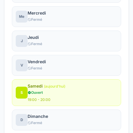
Mercredi
Me
Fermé
Jeudi
J
Fermé
Vendredi
V
Fermé
Samedi
(aujourd'hui)
S
Ouvert
19:00 - 20:00
Dimanche
D
Fermé