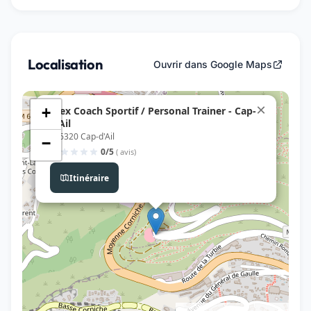
Localisation
Ouvrir dans Google Maps
×
Alex Coach Sportif / Personal Trainer - Cap-
+
d'Ail
, 06320 Cap-d'Ail
−
0/5
( avis)
Itinéraire