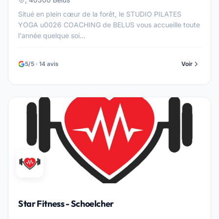
Situé en plein cœur de la forêt, le STUDIO PILATES
YOGA u0026 COACHING de BELUS vous accueille toute
l'année quelque soi...
5/5 · 14 avis
Voir
Star Fitness - Schoelcher