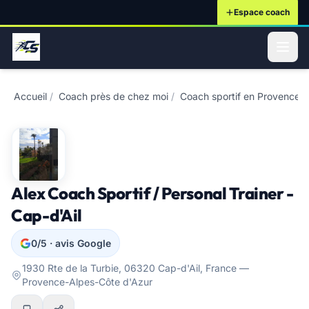
Espace coach
ontenu principal
Accueil
/
Coach près de chez moi
/
Coach sportif en Provence-
Alex Coach Sportif / Personal Trainer -
Cap-d'Ail
0/5 · avis Google
1930 Rte de la Turbie, 06320 Cap-d'Ail, France —
Provence-Alpes-Côte d'Azur