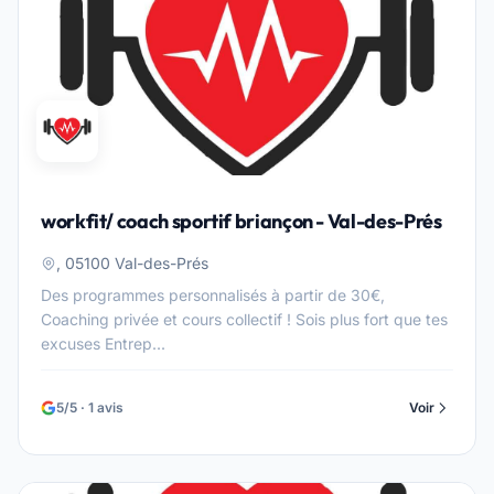
workfit/ coach sportif briançon - Val-des-Prés
, 05100 Val-des-Prés
Des programmes personnalisés à partir de 30€,
Coaching privée et cours collectif ! Sois plus fort que tes
excuses Entrep...
5/5 · 1 avis
Voir