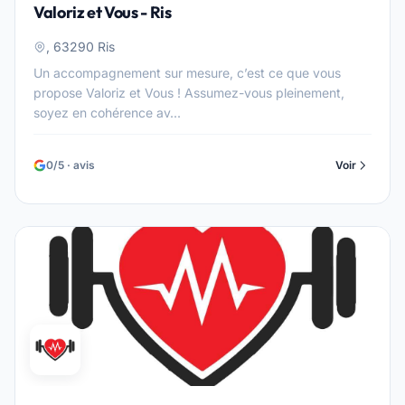
Valoriz et Vous - Ris
, 63290 Ris
Un accompagnement sur mesure, c’est ce que vous
propose Valoriz et Vous ! Assumez-vous pleinement,
soyez en cohérence av...
0/5 · avis
Voir