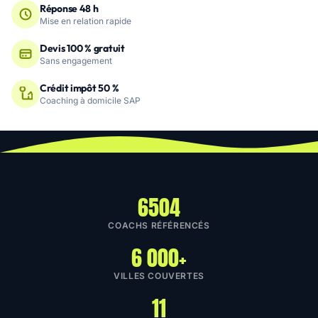
Réponse 48 h
Mise en relation rapide
Devis 100 % gratuit
Sans engagement
Crédit impôt 50 %
Coaching à domicile SAP
6504
COACHS RÉFÉRENCÉS
6 000+
VILLES COUVERTES
11