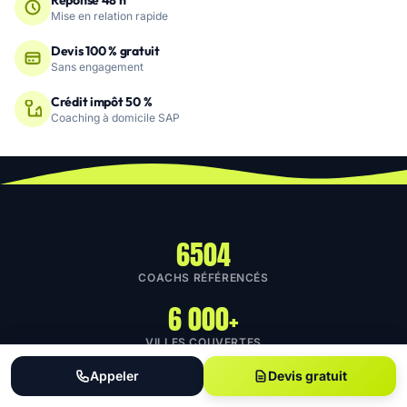
Réponse 48 h
Mise en relation rapide
Devis 100 % gratuit
Sans engagement
Crédit impôt 50 %
Coaching à domicile SAP
6504
COACHS RÉFÉRENCÉS
6 000+
VILLES COUVERTES
11
Appeler
Devis gratuit
DISCIPLINES SPORT