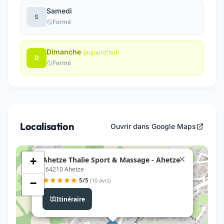
Samedi
S
Fermé
Dimanche
(aujourd'hui)
D
Fermé
Localisation
Ouvrir dans Google Maps
×
Ahetze Thalie Sport & Massage - Ahetze
+
, 64210 Ahetze
5/5
(10 avis)
−
Itinéraire