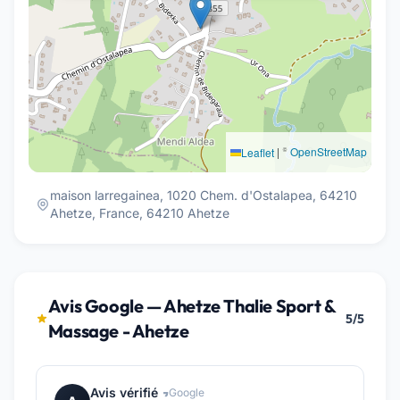
|
©
OpenStreetMap
Leaflet
maison larregainea, 1020 Chem. d'Ostalapea, 64210
Ahetze, France, 64210 Ahetze
Avis Google — Ahetze Thalie Sport &
5/5
Massage - Ahetze
Avis vérifié
Google