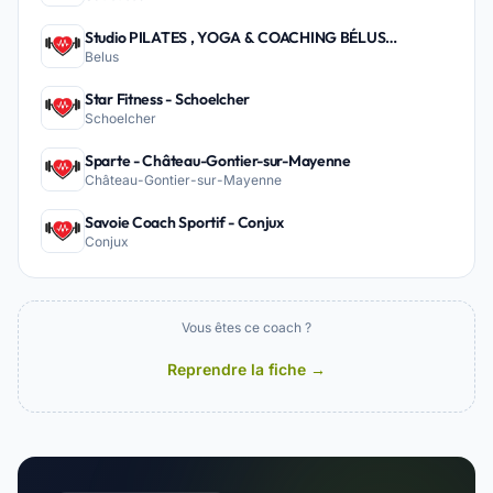
Studio PILATES , YOGA & COACHING BÉLUS
Belus
PEYREHORADE - Belus
Star Fitness - Schoelcher
Schoelcher
Sparte - Château-Gontier-sur-Mayenne
Château-Gontier-sur-Mayenne
Savoie Coach Sportif - Conjux
Conjux
Vous êtes ce coach ?
Reprendre la fiche →