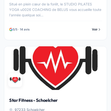
Situé en plein cœur de la forêt, le STUDIO PILATES
YOGA u0026 COACHING de BELUS vous accueille toute
l'année quelque soi...
5/5 · 14 avis
Voir
Star Fitness - Schoelcher
, 97233 Schoelcher