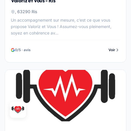
Valoriz et Vous - Ris
, 63290 Ris
Un accompagnement sur mesure, c’est ce que vous
propose Valoriz et Vous ! Assumez-vous pleinement,
soyez en cohérence av...
0/5 · avis
Voir