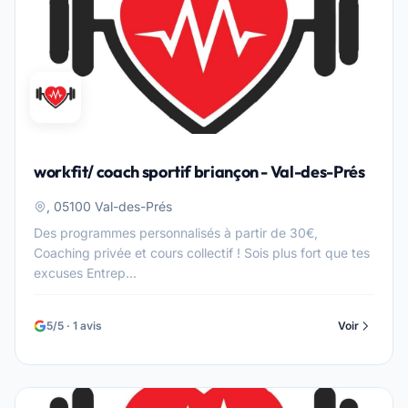
workfit/ coach sportif briançon - Val-des-Prés
, 05100 Val-des-Prés
Des programmes personnalisés à partir de 30€,
Coaching privée et cours collectif ! Sois plus fort que tes
excuses Entrep...
5/5 · 1 avis
Voir