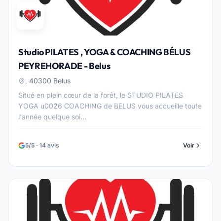
Studio PILATES , YOGA & COACHING BÉLUS
PEYREHORADE - Belus
, 40300 Belus
Situé en plein cœur de la forêt, le STUDIO PILATES
YOGA u0026 COACHING de BELUS vous accueille toute
l'année quelque soi...
5/5 · 14 avis
Voir