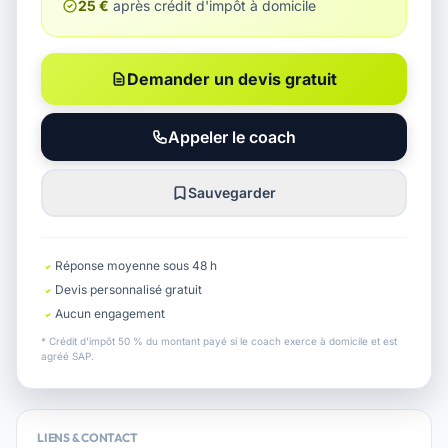
25 €
après crédit d'impôt à domicile
Demander un devis gratuit
Appeler le coach
Sauvegarder
Réponse moyenne sous 48 h
Devis personnalisé gratuit
Aucun engagement
* Crédit d'impôt 50 % du montant payé si le coach exerce à domicile et est
agréé SAP.
LIENS & CONTACT