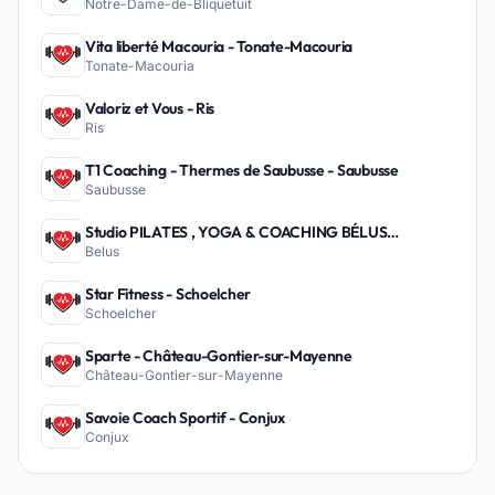
Notre-Dame-de-Bliquetuit
Vita liberté Macouria - Tonate-Macouria
Tonate-Macouria
Valoriz et Vous - Ris
Ris
T1 Coaching - Thermes de Saubusse - Saubusse
Saubusse
Studio PILATES , YOGA & COACHING BÉLUS
Belus
PEYREHORADE - Belus
Star Fitness - Schoelcher
Schoelcher
Sparte - Château-Gontier-sur-Mayenne
Château-Gontier-sur-Mayenne
Savoie Coach Sportif - Conjux
Conjux