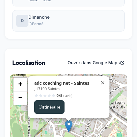
Dimanche
D
Fermé
Localisation
Ouvrir dans Google Maps
×
adc coaching net - Saintes
+
, 17100 Saintes
0/5
( avis)
−
Itinéraire