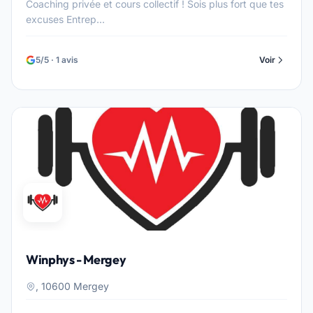
Coaching privée et cours collectif ! Sois plus fort que tes
excuses Entrep...
5/5 · 1 avis
Voir
Winphys - Mergey
, 10600 Mergey