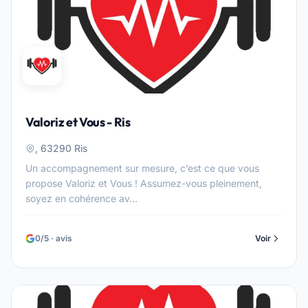
Valoriz et Vous - Ris
, 63290 Ris
Un accompagnement sur mesure, c’est ce que vous
propose Valoriz et Vous ! Assumez-vous pleinement,
soyez en cohérence av...
0/5 · avis
Voir