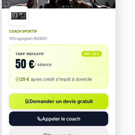
COACH SPORTIF
Draguignan (83300)
TARIF INDICATIF
SAP −50%
50 €
/ séance
25 €
après crédit d'impôt à domicile
Demander un devis gratuit
Appeler le coach