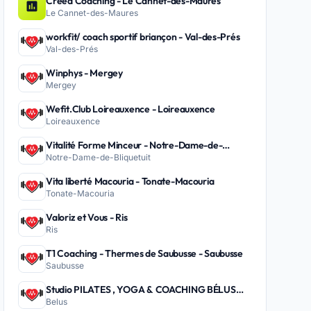
Creed Coaching - Le Cannet-des-Maures
Le Cannet-des-Maures
workfit/ coach sportif briançon - Val-des-Prés
Val-des-Prés
Winphys - Mergey
Mergey
Wefit.Club Loireauxence - Loireauxence
Loireauxence
Vitalité Forme Minceur - Notre-Dame-de-
Notre-Dame-de-Bliquetuit
Bliquetuit
Vita liberté Macouria - Tonate-Macouria
Tonate-Macouria
Valoriz et Vous - Ris
Ris
T1 Coaching - Thermes de Saubusse - Saubusse
Saubusse
Studio PILATES , YOGA & COACHING BÉLUS
Belus
PEYREHORADE - Belus