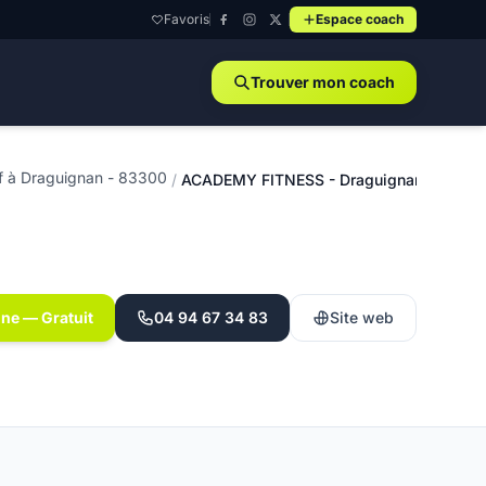
Favoris
Espace coach
Trouver mon coach
f à Draguignan - 83300
/
ACADEMY FITNESS - Draguignan
gne — Gratuit
04 94 67 34 83
Site web