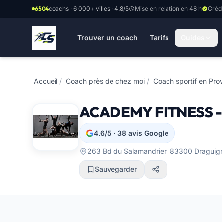
Aller au contenu principal
6504
coachs · 6 000+ villes · 4.8/5
Mise en relation en 48 h
Créd
Trouver un coach
Tarifs
Guides
Accueil
/
Coach près de chez moi
/
Coach sportif en Pr
ACADEMY FITNESS -
4.6/5 · 38 avis Google
263 Bd du Salamandrier, 83300 Draguig
Sauvegarder