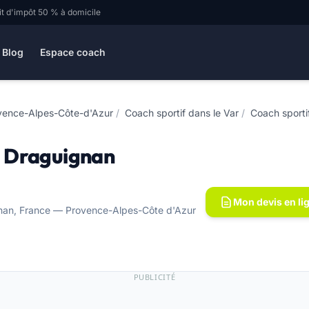
it d'impôt 50 % à domicile
Blog
Espace coach
ovence-Alpes-Côte-d'Azur
/
Coach sportif dans le Var
/
Coach sporti
 Draguignan
Mon devis en li
nan, France — Provence-Alpes-Côte d'Azur
PUBLICITÉ