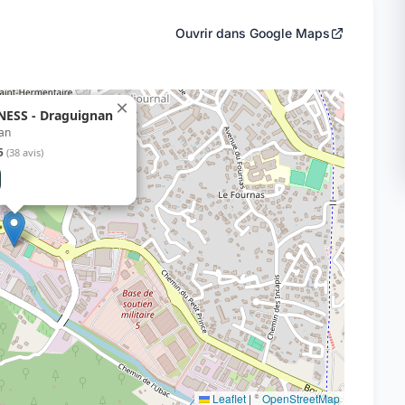
Ouvrir dans Google Maps
×
ESS - Draguignan
an
5
(38 avis)
Leaflet
|
©
OpenStreetMap