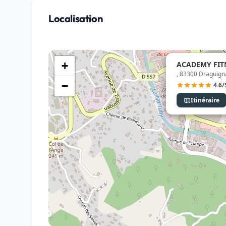
Localisation
ACADEMY FITN
+
, 83300 Draguign
−
4.6/
Itinéraire