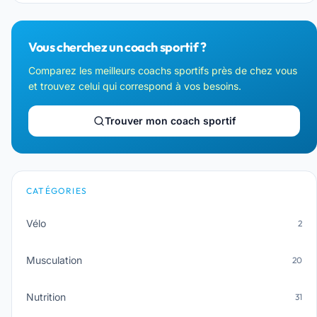
Vous cherchez un coach sportif ?
Comparez les meilleurs coachs sportifs près de chez vous
et trouvez celui qui correspond à vos besoins.
Trouver mon coach sportif
CATÉGORIES
Vélo
2
Musculation
20
Nutrition
31