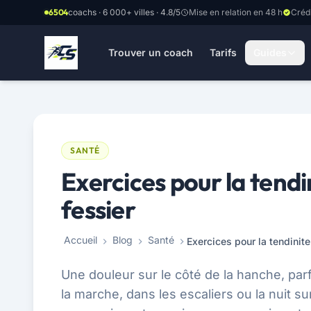
Aller au contenu principal
6504
coachs · 6 000+ villes · 4.8/5
Mise en relation en 48 h
Créd
Trouver un coach
Tarifs
Guides
SANTÉ
Exercices pour la tend
fessier
Accueil
Blog
Santé
Exercices pour la tendinit
Une douleur sur le côté de la hanche, parfo
la marche, dans les escaliers ou la nuit 