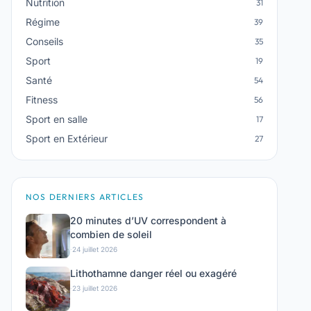
Nutrition
31
Régime
39
Conseils
35
Sport
19
Santé
54
Fitness
56
Sport en salle
17
Sport en Extérieur
27
NOS DERNIERS ARTICLES
20 minutes d’UV correspondent à
combien de soleil
·
24 juillet 2026
Lithothamne danger réel ou exagéré
·
23 juillet 2026