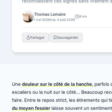
reconnaissent ces signes sans vraiment sa
strict, les étirements qui tirent et l...
Thomas Lemaire
8 min
1 mai 2026
(maj. 4 août 2026)
Partager
Sauvegarder
Une
douleur sur le côté de la hanche
, parfois
escaliers ou la nuit sur le côté… Beaucoup re
faire. Entre le repos strict, les étirements qui t
du moyen fessier
laisse souvent un sentiment 