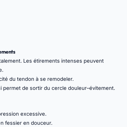
rements
utalement. Les étirements intenses peuvent
e.
acité du tendon à se remodeler.
 permet de sortir du cercle douleur–évitement.
pression excessive.
yen fessier en douceur.