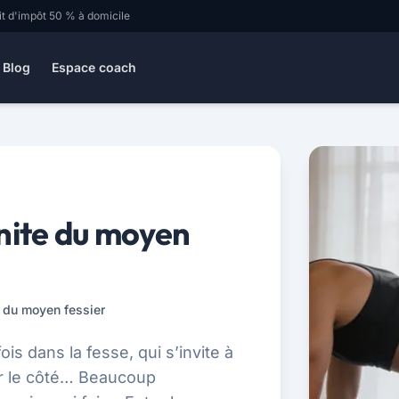
it d'impôt 50 % à domicile
Blog
Espace coach
inite du moyen
e du moyen fessier
is dans la fesse, qui s’invite à
sur le côté… Beaucoup