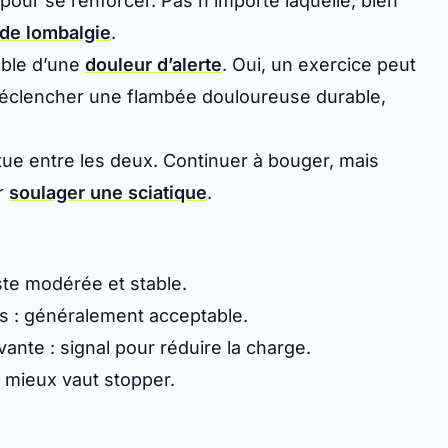
pour se renforcer. Pas n’importe laquelle, bien
 de lombalgie
.
able d’une
douleur d’alerte
. Oui, un exercice peut
s déclencher une flambée douloureuse durable,
tue entre les deux. Continuer à bouger, mais
r
soulager une sciatique
.
este modérée et stable.
s : généralement acceptable.
ante : signal pour réduire la charge.
 mieux vaut stopper.