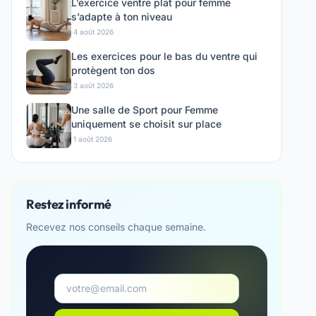
L’exercice ventre plat pour femme
s’adapte à ton niveau
·
4 août 2026
Les exercices pour le bas du ventre qui
protègent ton dos
·
3 août 2026
Une salle de Sport pour Femme
uniquement se choisit sur place
·
1 août 2026
Restez informé
Recevez nos conseils chaque semaine.