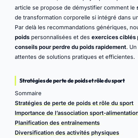
article se propose de démystifier comment le
de transformation corporelle si intégré dans u
Par delà les recommandations génériques, no
poids
personnalisées et des
exercices ciblés 
conseils pour perdre du poids rapidement
. Un
attentes de solutions pratiques et efficientes.
Stratégies de perte de poids et rôle du sport
Sommaire
Stratégies de perte de poids et rôle du sport
Importance de l’association sport-alimentatio
Planification des entraînements
Diversification des activités physiques