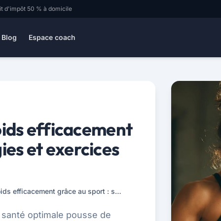
it d'impôt 50 % à domicile
Blog
Espace coach
ids efficacement
gies et exercices
Comment perdre du poids efficacement grâce au sport : stratégies et exercices ciblés
e santé optimale pousse de