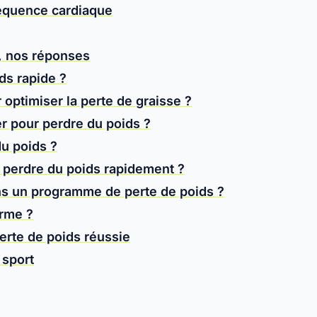
réquence cardiaque
, nos réponses
ds rapide ?
optimiser la perte de graisse ?
er pour perdre du poids ?
du poids ?
t perdre du poids rapidement ?
ans un programme de perte de poids ?
erme ?
erte de poids réussie
 sport