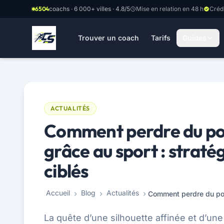
Aller au contenu principal
6504
coachs · 6 000+ villes · 4.8/5
Mise en relation en 48 h
Créd
Trouver un coach
Tarifs
Guides
ACTUALITÉS
Comment perdre du po
grâce au sport : straté
ciblés
Accueil
Blog
Actualités
La quête d’une silhouette affinée et d’un