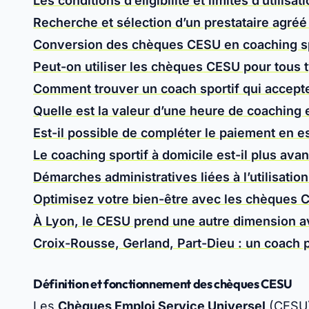
Les conditions d’éligibilité et limites d’utilisat
Recherche et sélection d’un prestataire agré
Conversion des chèques CESU en coaching spor
Peut-on utiliser les chèques CESU pour tous t
Comment trouver un coach sportif qui accept
Quelle est la valeur d’une heure de coachin
Est-il possible de compléter le paiement en e
Le coaching sportif à domicile est-il plus a
Démarches administratives liées à l’utilisati
Optimisez votre bien-être avec les chèques C
À Lyon, le CESU prend une autre dimension a
Croix-Rousse, Gerland, Part-Dieu : un coach
Définition et fonctionnement des chèques CESU
Les
Chèques Emploi Service Universel
(CESU)