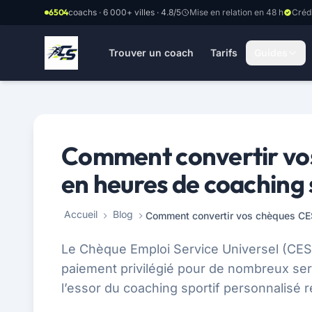
Aller au contenu principal
6504
coachs · 6 000+ villes · 4.8/5
Mise en relation en 48 h
Créd
Trouver un coach
Tarifs
Guides
Comment convertir vo
en heures de coaching 
Accueil
Blog
Le Chèque Emploi Service Universel (CE
paiement privilégié pour de nombreux serv
l’essor du coaching sportif personnalisé 
de bien-être individualisé. La possibilité...