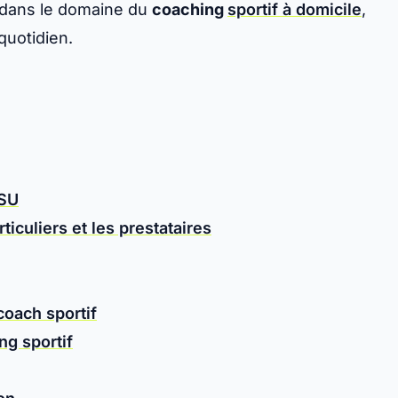
U dans le domaine du
coaching
sportif à domicile
,
quotidien.
ESU
culiers et les prestataires
coach sportif
g sportif