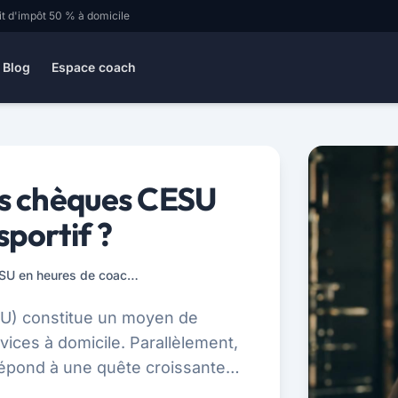
it d'impôt 50 % à domicile
Blog
Espace coach
s chèques CESU
sportif ?
Comment convertir vos chèques CESU en heures de coaching sportif ?
SU) constitue un moyen de
ices à domicile. Parallèlement,
répond à une quête croissante