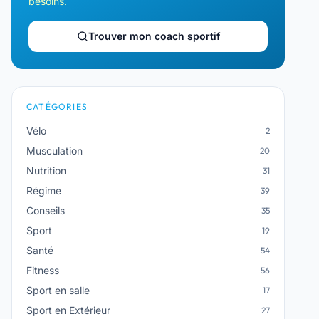
besoins.
Trouver mon coach sportif
CATÉGORIES
Vélo
2
Musculation
20
Nutrition
31
Régime
39
Conseils
35
Sport
19
Santé
54
Fitness
56
Sport en salle
17
Sport en Extérieur
27