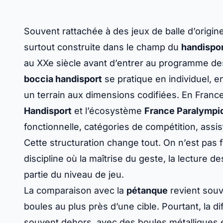
Souvent rattachée à des jeux de balle d’origi
surtout construite dans le champ du
handispo
au XXe siècle avant d’entrer au programme d
boccia handisport
se pratique en individuel, e
un terrain aux dimensions codifiées. En Franc
Handisport
et l’écosystème
France Paralympi
fonctionnelle, catégories de compétition, assis
Cette structuration change tout. On n’est pas 
discipline où la maîtrise du geste, la lecture de
partie du niveau de jeu.
La comparaison avec la
pétanque
revient souv
boules au plus près d’une cible. Pourtant, la d
souvent dehors, avec des boules métalliques et