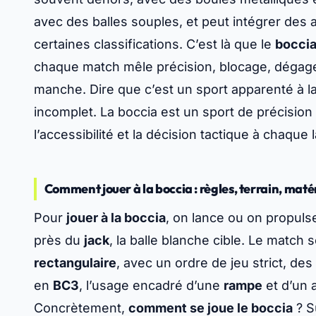
avec des balles souples, et peut intégrer de
certaines classifications. C’est là que le
boccia
chaque match mêle précision, blocage, déga
manche. Dire que c’est un sport apparenté à la
incomplet. La boccia est un sport de précisio
l’accessibilité et la décision tactique à chaque 
Comment jouer à la boccia : règles, terrain, mat
Pour
jouer à la boccia
, on lance ou on propulse
près du
jack
, la balle blanche cible. Le matc
rectangulaire
, avec un ordre de jeu strict, de
en
BC3
, l’usage encadré d’une
rampe
et d’un a
Concrètement,
comment se joue le boccia
? S