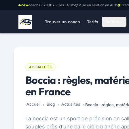
Aller au contenu principal
6504
coachs · 6 000+ villes · 4.8/5
Mise en relation en 48 h
Créd
Trouver un coach
Tarifs
Guides
ACTUALITÉS
Boccia : règles, matérie
en France
Accueil
Blog
Actualités
Boccia : règles, matér
La boccia est un sport de précision en sall
souples près d’une balle cible blanche app