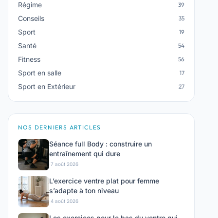
Régime
39
Conseils
35
Sport
19
Santé
54
Fitness
56
Sport en salle
17
Sport en Extérieur
27
NOS DERNIERS ARTICLES
Séance full Body : construire un
entraînement qui dure
·
7 août 2026
L’exercice ventre plat pour femme
s’adapte à ton niveau
·
4 août 2026
Les exercices pour le bas du ventre qui