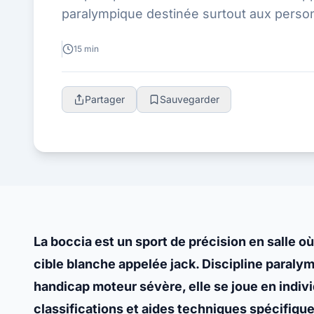
paralympique destinée surtout aux perso
sévère, elle se joue en individuel, en doubl
15 min
Partager
Sauvegarder
La boccia est un sport de précision en salle où
cible blanche appelée jack. Discipline paral
handicap moteur sévère, elle se joue en indiv
classifications et aides techniques spécifique