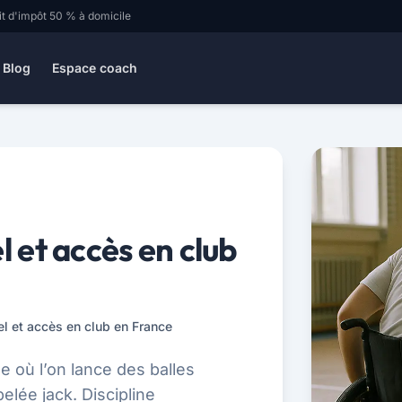
it d'impôt 50 % à domicile
Blog
Espace coach
l et accès en club
iel et accès en club en France
e où l’on lance des balles
elée jack. Discipline