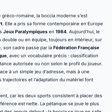
ne gréco-romaine, la boccia moderne s’est
rt
. Elle a pris sa forme contemporaine en Europe
es
Jeux Paralympiques
en
1984
. Aujourd’hui, le
n double ou en équipe, toujours en intérieur, sur
e, son cadre passe par la
Fédération Française
que
, avec un vocabulaire précis : classification
tance autorisée ou non selon le profil du joueur.
face à un simple jeu d’adresse, mais à une
s trajectoires et l’adaptation du matériel font
ent, car les deux sports consistent à placer des
ifférence est nette. La pétanque se joue le plus
 des appuis debout ; la boccia se joue en salle,