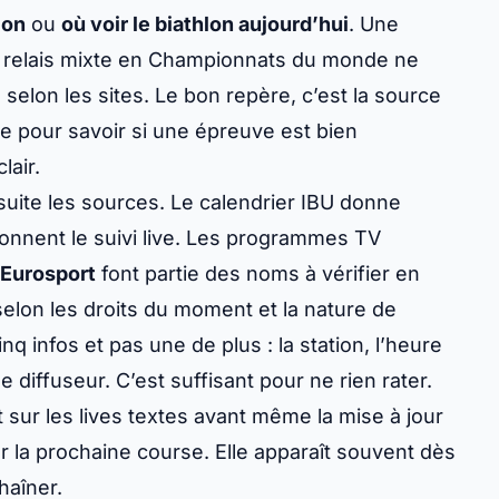
 simple. Repérez d’abord la compétition :
Coupe
de,
IBU Cup
ou exhibition. Ce tri change tout. La
 non plus. Ensuite, lisez la ligne du jour dans cet
ormat, puis heure française. C’est le réflexe
lon
ou
où voir le biathlon aujourd’hui
. Une
un relais mixte en Championnats du monde ne
selon les sites. Le bon repère, c’est la source
ble pour savoir si une épreuve est bien
lair.
suite les sources. Le calendrier IBU donne
donnent le suivi live. Les programmes TV
Eurosport
font partie des noms à vérifier en