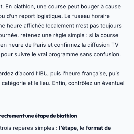
selon les droits du moment et la nature de
nq infos et pas une de plus : la station, l’heure
e diffuseur. C’est suffisant pour ne rien rater.
t sur les lives textes avant même la mise à jour
la prochaine course. Elle apparaît souvent dès
haîner.
ent. En biathlon, une course peut bouger à cause
 ou d’un report logistique. Le fuseau horaire
ne heure affichée localement n’est pas toujours
ournée, retenez une règle simple : si la course
n en heure de Paris et confirmez la diffusion TV
e pour suivre le
vrai
programme sans confusion.
ardez d’abord l’IBU, puis l’heure française, puis