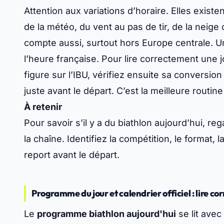
priorité pour le
biathlon direct tv aujourd’hui
, 
l’épreuve. Si vous voulez aller vite, cherchez ci
de départ en France, la catégorie, le format et l
Les résultats du jour arrivent souvent en direc
complète des classements. Même logique pour 
la fin de l’épreuve en cours. Pratique pour enc
Attention aux variations d’horaire. Elles exist
de la météo, du vent au pas de tir, de la neige
compte aussi, surtout hors Europe centrale. U
l’heure française. Pour lire correctement une j
figure sur l’IBU, vérifiez ensuite sa conversio
juste avant le départ. C’est la meilleure routin
À retenir
Pour savoir s’il y a du biathlon aujourd’hui, reg