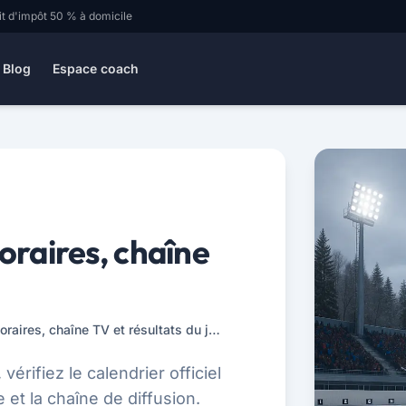
it d'impôt 50 % à domicile
Blog
Espace coach
horaires, chaîne
Biathlon aujourd’hui : horaires, chaîne TV et résultats du jour
 vérifiez le calendrier officiel
e et la chaîne de diffusion.