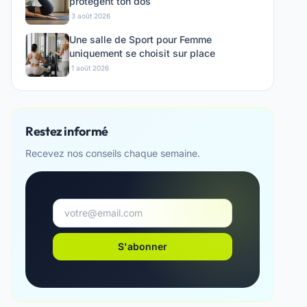
protègent ton dos
·
3 août 2026
Une salle de Sport pour Femme
uniquement se choisit sur place
·
1 août 2026
Restez informé
Recevez nos conseils chaque semaine.
S'abonner