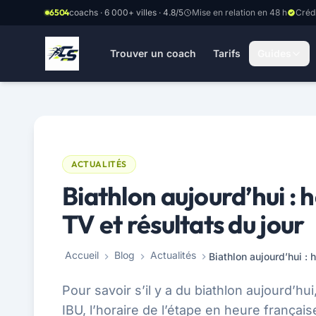
Aller au contenu principal
6504
coachs · 6 000+ villes · 4.8/5
Mise en relation en 48 h
Créd
Trouver un coach
Tarifs
Guides
ACTUALITÉS
Biathlon aujourd’hui : 
TV et résultats du jour
Accueil
Blog
Actualités
Pour savoir s’il y a du biathlon aujourd’hui,
IBU, l’horaire de l’étape en heure français