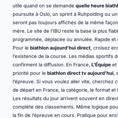
La méthode la plus rapide tient en une lecture
du monde de biathlon
, Championnats du mon
priorité média n’est pas la même, et la diffusion
ordre : lieu, date, course femmes ou hommes, f
utile quand on se demande
quelle heure biath
poursuite à Oslo, un sprint à Ruhpolding ou 
seront pas toujours affichés de la même façon 
mère. Le site de l’IBU reste la base la plus fia
programmée, déplacée ou annulée. Rapide et c
Pour le
biathlon aujourd’hui direct
, croisez en
l’existence de la course. Les médias sportifs 
confirment la diffusion. En France,
L’Équipe
et