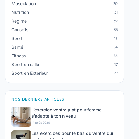
Musculation
20
Nutrition
31
Régime
39
Conseils
35
Sport
19
Santé
54
Fitness
56
Sport en salle
17
Sport en Extérieur
27
NOS DERNIERS ARTICLES
L’exercice ventre plat pour femme
s’adapte à ton niveau
·
4 août 2026
Les exercices pour le bas du ventre qui