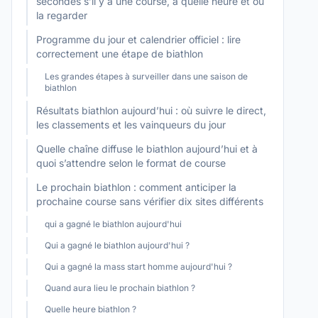
secondes s’il y a une course, à quelle heure et où
la regarder
Programme du jour et calendrier officiel : lire
correctement une étape de biathlon
Les grandes étapes à surveiller dans une saison de
biathlon
Résultats biathlon aujourd’hui : où suivre le direct,
les classements et les vainqueurs du jour
Quelle chaîne diffuse le biathlon aujourd’hui et à
quoi s’attendre selon le format de course
Le prochain biathlon : comment anticiper la
prochaine course sans vérifier dix sites différents
qui a gagné le biathlon aujourd'hui
Qui a gagné le biathlon aujourd'hui ?
Qui a gagné la mass start homme aujourd'hui ?
Quand aura lieu le prochain biathlon ?
Quelle heure biathlon ?