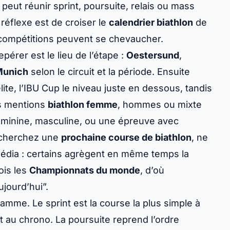
a catégorie et le lieu. Enfin, contrôlez un éventuel
orrectement une étape de biathlon
 trois repères simples :
l’étape
, le
format de
eut réunir sprint, poursuite, relais ou
mass
réflexe est de croiser le
calendrier biathlon
de
rs compétitions peuvent se chevaucher.
repérer est le lieu de l’étape :
Oestersund
,
unich
selon le circuit et la période. Ensuite
ite, l’
IBU Cup
le niveau juste en dessous, tandis
es mentions
biathlon femme
, hommes ou mixte
féminine, masculine, ou une épreuve avec