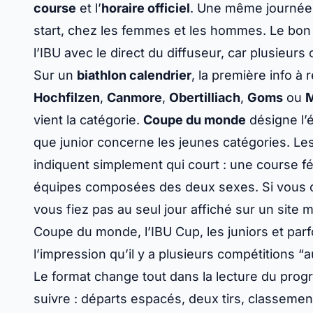
la chaîne. Identifiez la compétition, le format, l
report avant le départ.
Programme du jour et calendrier officiel : lire c
Le
programme biathlon aujourd'hui
se lit avec
course
et l’
horaire officiel
. Une même journée p
start
, chez les femmes et les hommes. Le bon 
l’IBU avec le direct du diffuseur, car plusieu
Sur un
biathlon calendrier
, la première info à 
Hochfilzen
,
Canmore
,
Obertilliach
,
Goms
ou
M
vient la catégorie.
Coupe du monde
désigne l’él
que junior concerne les jeunes catégories. L
indiquent simplement qui court : une course 