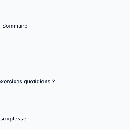
Sommaire
ercices quotidiens ?
 souplesse