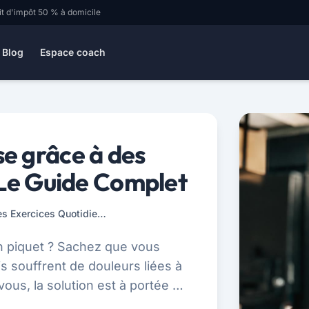
it d'impôt 50 % à domicile
Blog
Espace coach
e grâce à des
 Le Guide Complet
Augmenter sa Souplesse grâce à des Exercices Quotidiens : Le Guide Complet
n piquet ? Sachez que vous
s souffrent de douleurs liées à
us, la solution est à portée de
.