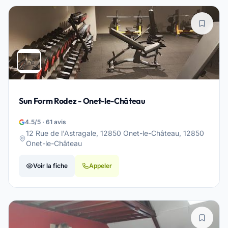
Sun Form Rodez - Onet-le-Château
4.5/5 · 61 avis
12 Rue de l'Astragale, 12850 Onet-le-Château, 12850
Onet-le-Château
Voir la fiche
Appeler