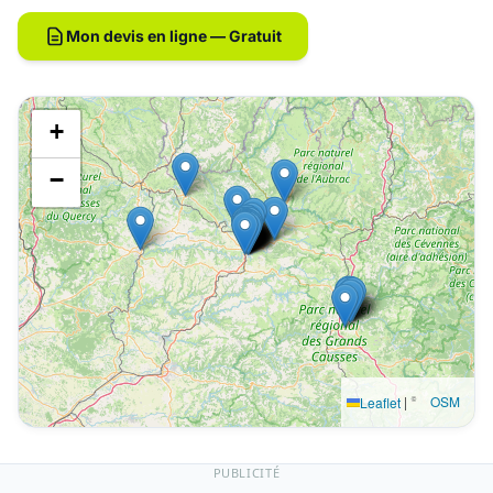
Mon devis en ligne — Gratuit
+
−
|
©
OSM
Leaflet
PUBLICITÉ