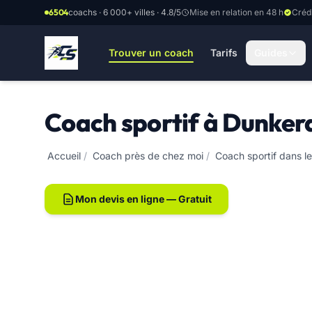
Aller au contenu principal
6504
coachs · 6 000+ villes · 4.8/5
Mise en relation en 48 h
Créd
Trouver un coach
Tarifs
Guides
Coach sportif à Dunker
Accueil
/
Coach près de chez moi
/
Coach sportif dans l
Mon devis en ligne — Gratuit