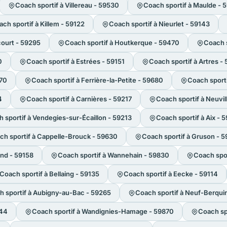
Coach sportif à Villereau - 59530
Coach sportif à Maulde - 
ch sportif à Killem - 59122
Coach sportif à Nieurlet - 59143
court - 59295
Coach sportif à Houtkerque - 59470
Coach s
0
Coach sportif à Estrées - 59151
Coach sportif à Artres -
270
Coach sportif à Ferrière-la-Petite - 59680
Coach sport
4
Coach sportif à Carnières - 59217
Coach sportif à Neuvil
 sportif à Vendegies-sur-Écaillon - 59213
Coach sportif à Aix - 
ch sportif à Cappelle-Brouck - 59630
Coach sportif à Gruson - 
nd - 59158
Coach sportif à Wannehain - 59830
Coach spo
Coach sportif à Bellaing - 59135
Coach sportif à Eecke - 59114
h sportif à Aubigny-au-Bac - 59265
Coach sportif à Neuf-Berqui
244
Coach sportif à Wandignies-Hamage - 59870
Coach spo