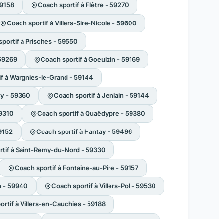
59158
Coach sportif à Flêtre - 59270
Coach sportif à Villers-Sire-Nicole - 59600
portif à Prisches - 59550
 59269
Coach sportif à Goeulzin - 59169
if à Wargnies-le-Grand - 59144
ly - 59360
Coach sportif à Jenlain - 59144
59310
Coach sportif à Quaëdypre - 59380
59152
Coach sportif à Hantay - 59496
rtif à Saint-Remy-du-Nord - 59330
Coach sportif à Fontaine-au-Pire - 59157
n - 59940
Coach sportif à Villers-Pol - 59530
rtif à Villers-en-Cauchies - 59188