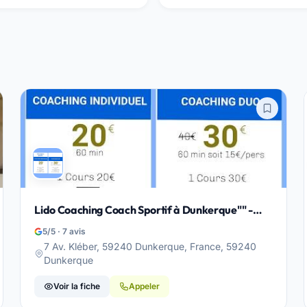
Lido Coaching Coach Sportif à Dunkerque"" -
Dunkerque
5/5 · 7 avis
7 Av. Kléber, 59240 Dunkerque, France, 59240
Dunkerque
Voir la fiche
Appeler