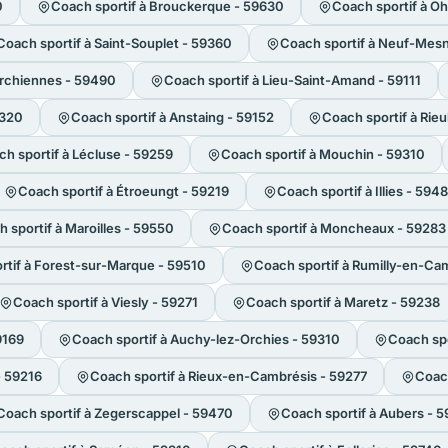
0
Coach sportif à Brouckerque - 59630
Coach sportif à Oh
Coach sportif à Saint-Souplet - 59360
Coach sportif à Neuf-Mesn
archiennes - 59490
Coach sportif à Lieu-Saint-Amand - 59111
9320
Coach sportif à Anstaing - 59152
Coach sportif à Rieu
h sportif à Lécluse - 59259
Coach sportif à Mouchin - 59310
Coach sportif à Étroeungt - 59219
Coach sportif à Illies - 594
 sportif à Maroilles - 59550
Coach sportif à Moncheaux - 59283
rtif à Forest-sur-Marque - 59510
Coach sportif à Rumilly-en-Ca
Coach sportif à Viesly - 59271
Coach sportif à Maretz - 59238
9169
Coach sportif à Auchy-lez-Orchies - 59310
Coach spo
- 59216
Coach sportif à Rieux-en-Cambrésis - 59277
Coac
Coach sportif à Zegerscappel - 59470
Coach sportif à Aubers - 