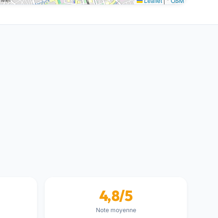
Leaflet
|
©
OSM
4,8/5
Note moyenne