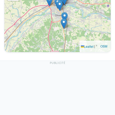
|
©
OSM
Leaflet
PUBLICITÉ