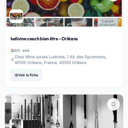
ludivine coach bien être - Orléans
0/5 · avis
Chez Mme soulas Ludivine, 1 All. des Sycomores,
45100 Orléans, France, 45100 Orléans
Voir la fiche