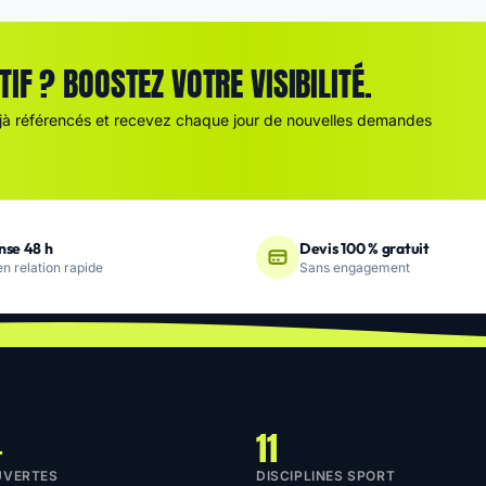
IF ? BOOSTEZ VOTRE VISIBILITÉ.
à référencés et recevez chaque jour de nouvelles demandes
nse 48 h
Devis 100 % gratuit
n relation rapide
Sans engagement
+
11
UVERTES
DISCIPLINES SPORT