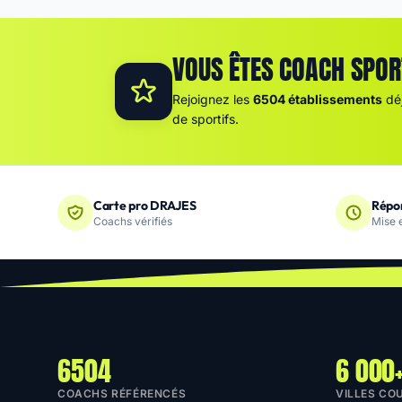
VOUS ÊTES COACH SPORT
Rejoignez les
6504 établissements
déj
de sportifs.
Carte pro DRAJES
Répo
Coachs vérifiés
Mise e
6504
6 000
COACHS RÉFÉRENCÉS
VILLES CO