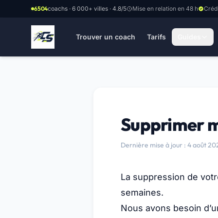
Aller au contenu principal
6504
coachs · 6 000+ villes · 4.8/5
Mise en relation en 48 h
Créd
Trouver un coach
Tarifs
Guides
Supprimer m
Dernière mise à jour : 4 août 20
La suppression de votre
semaines.
Nous avons besoin d’un 