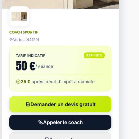
COACH SPORTIF
Vertou (44120)
TARIF INDICATIF
SAP −50%
50 €
/ séance
25 €
après crédit d'impôt à domicile
Demander un devis gratuit
Appeler le coach