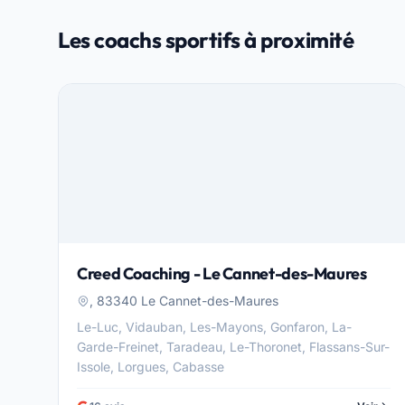
Les coachs sportifs à proximité
Creed Coaching - Le Cannet-des-Maures
, 83340 Le Cannet-des-Maures
Le-Luc, Vidauban, Les-Mayons, Gonfaron, La-
Garde-Freinet, Taradeau, Le-Thoronet, Flassans-Sur-
Issole, Lorgues, Cabasse