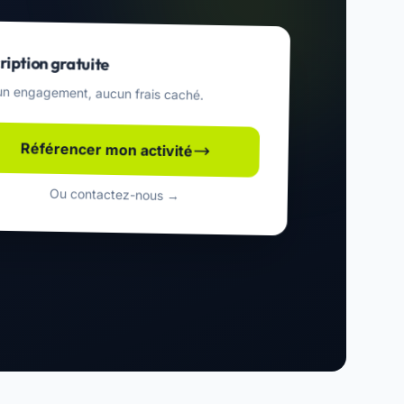
ription gratuite
n engagement, aucun frais caché.
Référencer mon activité
Ou contactez-nous →