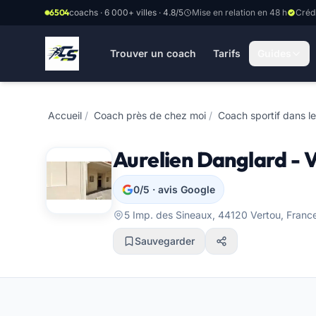
Aller au contenu principal
6504
coachs · 6 000+ villes · 4.8/5
Mise en relation en 48 h
Créd
Trouver un coach
Tarifs
Guides
Accueil
/
Coach près de chez moi
/
Coach sportif dans le
Aurelien Danglard - 
0/5 · avis Google
5 Imp. des Sineaux, 44120 Vertou, France
Sauvegarder