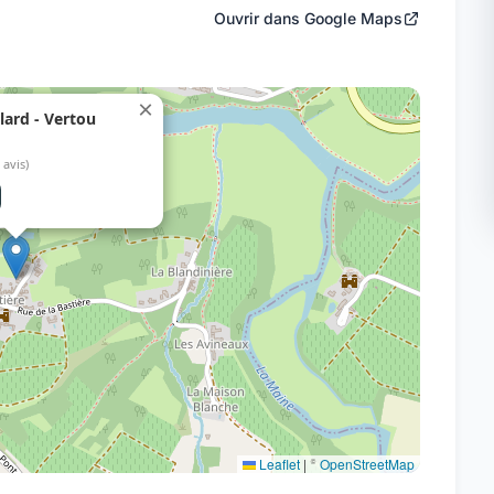
Ouvrir dans Google Maps
×
lard - Vertou
( avis)
Leaflet
|
©
OpenStreetMap