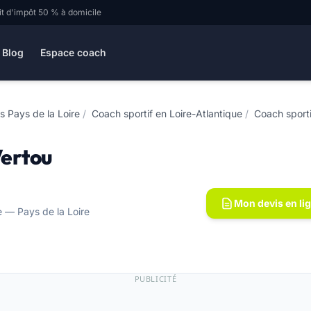
it d'impôt 50 % à domicile
Blog
Espace coach
s Pays de la Loire
/
Coach sportif en Loire-Atlantique
/
Coach sporti
Vertou
Mon devis en li
 — Pays de la Loire
PUBLICITÉ