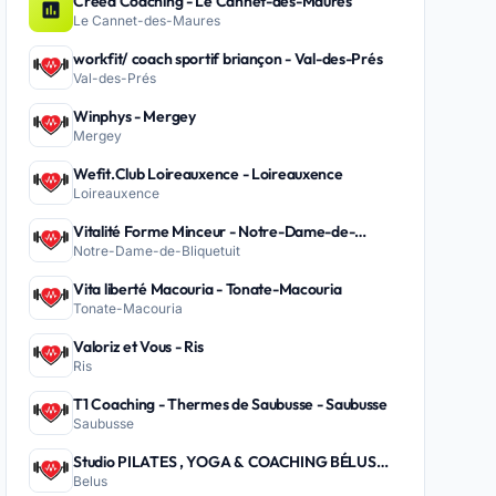
Creed Coaching - Le Cannet-des-Maures
Le Cannet-des-Maures
workfit/ coach sportif briançon - Val-des-Prés
Val-des-Prés
Winphys - Mergey
Mergey
Wefit.Club Loireauxence - Loireauxence
Loireauxence
Vitalité Forme Minceur - Notre-Dame-de-
Notre-Dame-de-Bliquetuit
Bliquetuit
Vita liberté Macouria - Tonate-Macouria
Tonate-Macouria
Valoriz et Vous - Ris
Ris
T1 Coaching - Thermes de Saubusse - Saubusse
Saubusse
Studio PILATES , YOGA & COACHING BÉLUS
Belus
PEYREHORADE - Belus