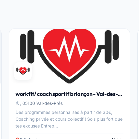
workfit/ coach sportif briançon - Val-des-
Prés
, 05100 Val-des-Prés
Des programmes personnalisés à partir de 30€,
Coaching privée et cours collectif ! Sois plus fort que
tes excuses Entrep...