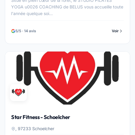
Situé en plein cœur de la forêt, le STUDIO PILATES
YOGA u0026 COACHING de BELUS vous accueille toute
l'année quelque soi...
5/5 · 14 avis
Voir
Star Fitness - Schoelcher
, 97233 Schoelcher