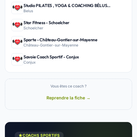
Studio PILATES , YOGA & COACHING BÉLUS
Belus
PEYREHORADE - Belus
Star Fitness - Schoelcher
Schoelcher
Sparte - Château-Gontier-sur-Mayenne
Château-Gontier-sur-Mayenne
Savoie Coach Sportif - Conjux
Conjux
Vous êtes ce coach ?
Reprendre la fiche →
COACHS SPORTIFS