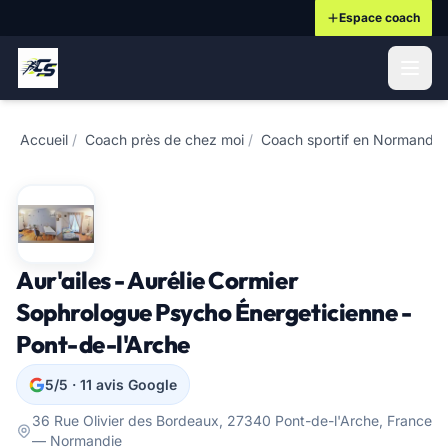
Espace coach
ontenu principal
Accueil
/
Coach près de chez moi
/
Coach sportif en Normandie
Aur'ailes - Aurélie Cormier
Sophrologue Psycho Énergeticienne -
Pont-de-l'Arche
5/5 · 11 avis Google
36 Rue Olivier des Bordeaux, 27340 Pont-de-l'Arche, France
— Normandie