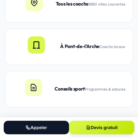
Tous les coachs
9860 villes couvertes
À Pont-de-l'Arche
Coachs locaux
Conseils sport
Programmes & astuces
Appeler
Devis gratuit