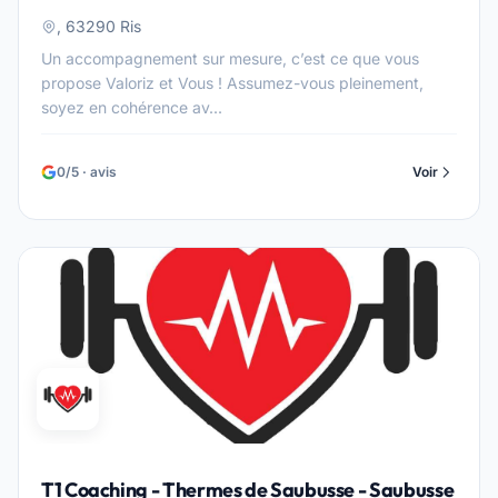
, 63290 Ris
Un accompagnement sur mesure, c’est ce que vous
propose Valoriz et Vous ! Assumez-vous pleinement,
soyez en cohérence av...
0/5 · avis
Voir
T1 Coaching - Thermes de Saubusse - Saubusse