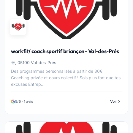
workfit/ coach sportif briançon - Val-des-Prés
, 05100 Val-des-Prés
Des programmes personnalisés à partir de 30€,
Coaching privée et cours collectif ! Sois plus fort que tes
excuses Entrep...
5/5 · 1 avis
Voir