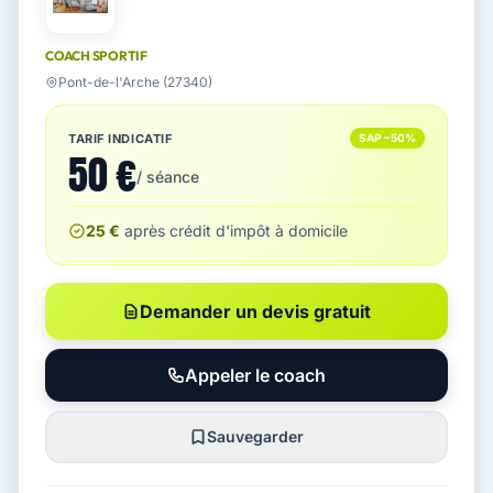
COACH SPORTIF
Pont-de-l'Arche (27340)
TARIF INDICATIF
SAP −50%
50 €
/ séance
25 €
après crédit d'impôt à domicile
Demander un devis gratuit
Appeler le coach
Sauvegarder