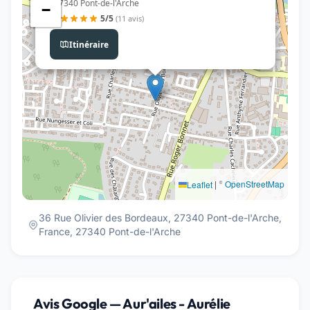
, 27340 Pont-de-l'Arche
−
5/5
(11 avis)
Itinéraire
|
©
OpenStreetMap
Leaflet
36 Rue Olivier des Bordeaux, 27340 Pont-de-l'Arche,
France, 27340 Pont-de-l'Arche
Avis Google — Aur'ailes - Aurélie