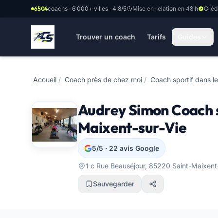
Aller au contenu principal
6504
coachs · 6 000+ villes · 4.8/5
Mise en relation en 48 h
Créd
Trouver un coach
Tarifs
Guides
Accueil
/
Coach près de chez moi
/
Coach sportif dans le
Audrey Simon Coach s
Maixent-sur-Vie
5/5 · 22 avis Google
1 c Rue Beauséjour, 85220 Saint-Maixent-
Sauvegarder