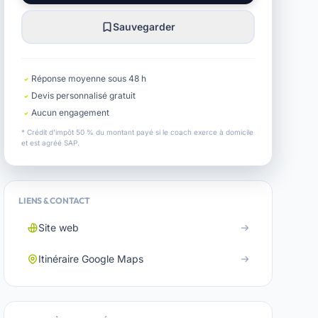
Sauvegarder
Réponse moyenne sous 48 h
Devis personnalisé gratuit
Aucun engagement
* Crédit d'impôt 50 % du montant payé si le coach exerce à domicile
et est agréé SAP.
LIENS & CONTACT
Site web
Itinéraire Google Maps