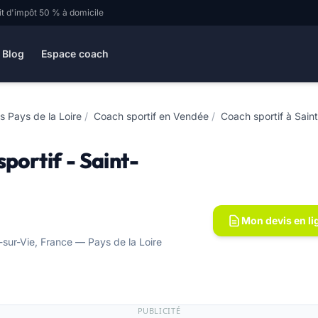
it d'impôt 50 % à domicile
Blog
Espace coach
s Pays de la Loire
/
Coach sportif en Vendée
/
Coach sportif à Sain
portif - Saint-
Mon devis en li
sur-Vie, France — Pays de la Loire
PUBLICITÉ