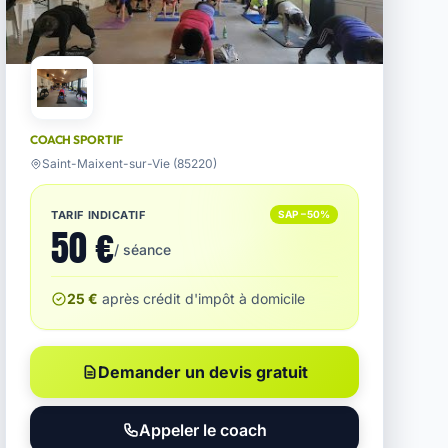
COACH SPORTIF
Saint-Maixent-sur-Vie (85220)
TARIF INDICATIF
SAP −50%
50 €
/ séance
25 €
après crédit d'impôt à domicile
Demander un devis gratuit
Appeler le coach