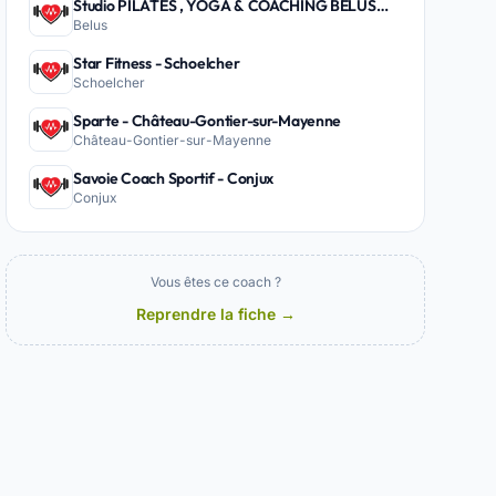
Studio PILATES , YOGA & COACHING BÉLUS
Belus
PEYREHORADE - Belus
Star Fitness - Schoelcher
Schoelcher
Sparte - Château-Gontier-sur-Mayenne
Château-Gontier-sur-Mayenne
Savoie Coach Sportif - Conjux
Conjux
Vous êtes ce coach ?
Reprendre la fiche →