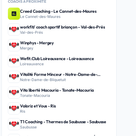
COACHS À PROXIMITÉ
Creed Coaching - Le Cannet-des-Maures
Le Cannet-des-Maures
workfit/ coach sportif briançon - Val-des-Prés
Val-des-Prés
Winphys - Mergey
Mergey
Wefit.Club Loireauxence - Loireauxence
Loireauxence
Vitalité Forme Minceur - Notre-Dame-de-
Notre-Dame-de-Bliquetuit
Bliquetuit
Vita liberté Macouria - Tonate-Macouria
Tonate-Macouria
Valoriz et Vous - Ris
Ris
T1 Coaching - Thermes de Saubusse - Saubusse
Saubusse