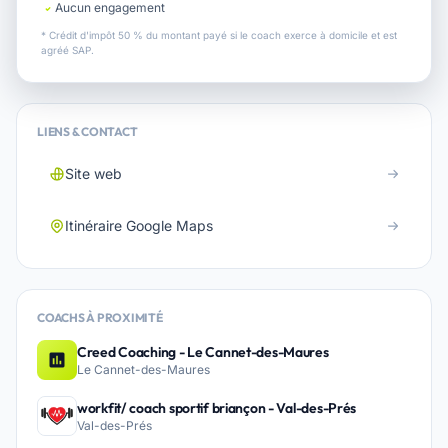
Aucun engagement
* Crédit d'impôt 50 % du montant payé si le coach exerce à domicile et est
agréé SAP.
LIENS & CONTACT
Site web
Itinéraire Google Maps
COACHS À PROXIMITÉ
Creed Coaching - Le Cannet-des-Maures
Le Cannet-des-Maures
workfit/ coach sportif briançon - Val-des-Prés
Val-des-Prés