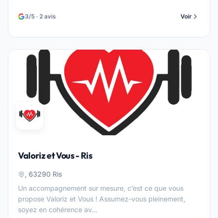
3/5 · 2 avis
Voir
Valoriz et Vous - Ris
, 63290 Ris
Un accompagnement sur mesure, c’est ce que vous
propose Valoriz et Vous ! Assumez-vous pleinement,
soyez en cohérence av...