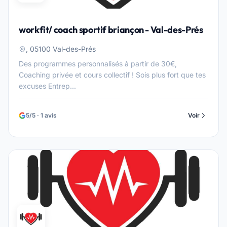
workfit/ coach sportif briançon - Val-des-Prés
, 05100 Val-des-Prés
Des programmes personnalisés à partir de 30€,
Coaching privée et cours collectif ! Sois plus fort que tes
excuses Entrep...
5/5 · 1 avis
Voir