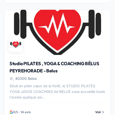
Studio PILATES , YOGA & COACHING BÉLUS
PEYREHORADE - Belus
, 40300 Belus
Situé en plein cœur de la forêt, le STUDIO PILATES
YOGA u0026 COACHING de BELUS vous accueille toute
l'année quelque soi...
5/5 · 14 avis
Voir