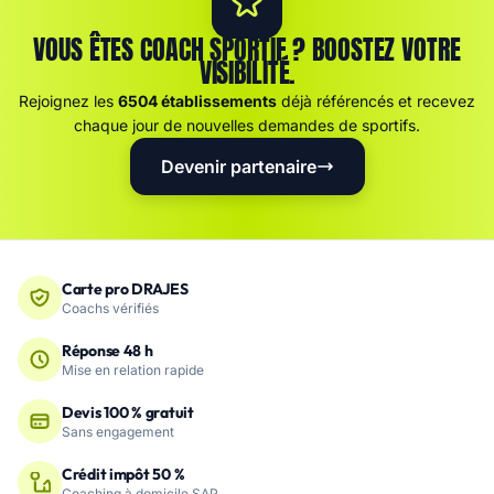
VOUS ÊTES COACH SPORTIF ? BOOSTEZ VOTRE
VISIBILITÉ.
Rejoignez les
6504 établissements
déjà référencés et recevez
chaque jour de nouvelles demandes de sportifs.
Devenir partenaire
Carte pro DRAJES
Coachs vérifiés
Réponse 48 h
Mise en relation rapide
Devis 100 % gratuit
Sans engagement
Crédit impôt 50 %
Coaching à domicile SAP