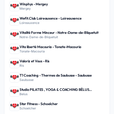
Winphys - Mergey
Mergey
Wefit.Club Loireauxence - Loireauxence
Loireauxence
Vitalité Forme Minceur - Notre-Dame-de-Bliquetuit
Notre-Dame-de-Bliquetuit
Vita liberté Macouria - Tonate-Macouria
Tonate-Macouria
Valoriz et Vous - Ris
Ris
T1 Coaching - Thermes de Saubusse - Saubusse
Saubusse
Studio PILATES , YOGA & COACHING BÉLUS
Belus
PEYREHORADE - Belus
Star Fitness - Schoelcher
Schoelcher