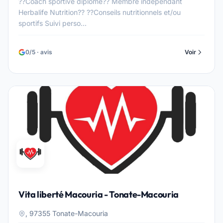
??Coach sportive diplômé?? Membre indépendant
Herbalife Nutrition?? ??Conseils nutritionnels et/ou
sportifs Suivi perso...
0/5 · avis
Voir
Vita liberté Macouria - Tonate-Macouria
, 97355 Tonate-Macouria