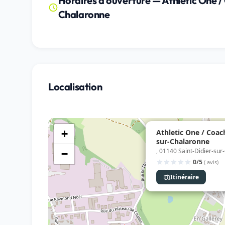
Horaires d'ouverture — Athletic One /
Chalaronne
Localisation
Athletic One / Coach
+
sur-Chalaronne
, 01140 Saint-Didier-su
−
0/5
( avis)
Itinéraire