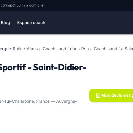
it d'impôt 50 % à domicile
Blog
Espace coach
vergne-Rhône-Alpes
/
Coach sportif dans l'Ain
/
Coach sportif à Sai
Sportif - Saint-Didier-
Mon devis en li
ier-sur-Chalaronne, France — Auvergne-