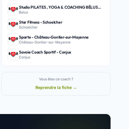
Studio PILATES , YOGA & COACHING BÉLUS
Belus
PEYREHORADE - Belus
Star Fitness - Schoelcher
Schoelcher
Sparte - Château-Gontier-sur-Mayenne
Château-Gontier-sur-Mayenne
Savoie Coach Sportif - Conjux
Conjux
Vous êtes ce coach ?
Reprendre la fiche →