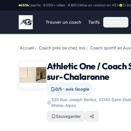
Aller au contenu principal
6504
coachs · 6 000+ villes · 4.8/5
Mise en relation en 48 h
Créd
Trouver un coach
Tarifs
Guides
Accueil
/
Coach près de chez moi
/
Coach sportif en Au
Athletic One / Coach 
sur-Chalaronne
0/5 · avis Google
535 Rue Joseph Berlioz, 01140 Saint-Did
Rhône-Alpes
Sauvegarder