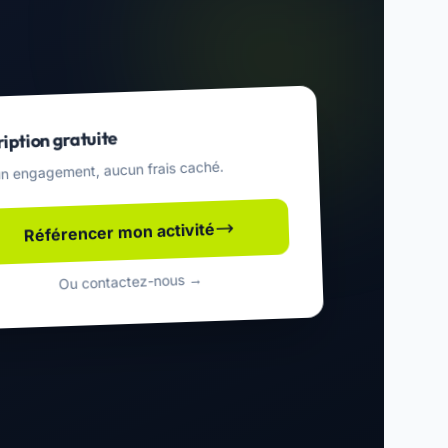
ription gratuite
n engagement, aucun frais caché.
Référencer mon activité
Ou contactez-nous →