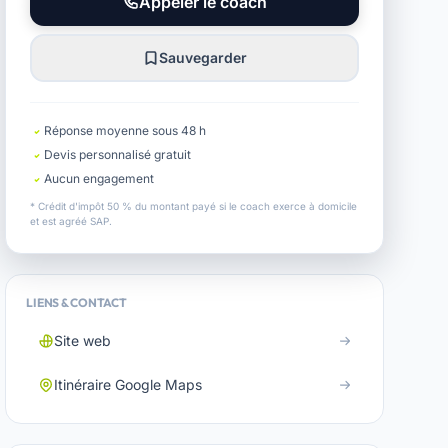
Appeler le coach
Sauvegarder
Réponse moyenne sous 48 h
Devis personnalisé gratuit
Aucun engagement
* Crédit d'impôt 50 % du montant payé si le coach exerce à domicile
et est agréé SAP.
LIENS & CONTACT
Site web
Itinéraire Google Maps