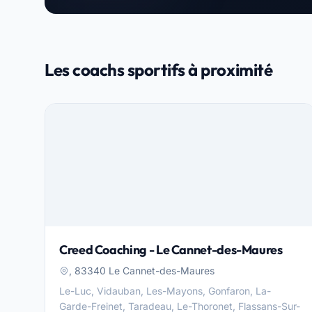
Les coachs sportifs à proximité
Creed Coaching - Le Cannet-des-Maures
, 83340 Le Cannet-des-Maures
Le-Luc, Vidauban, Les-Mayons, Gonfaron, La-
Garde-Freinet, Taradeau, Le-Thoronet, Flassans-Sur-