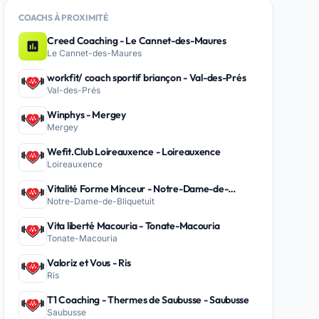
COACHS À PROXIMITÉ
Creed Coaching - Le Cannet-des-Maures
Le Cannet-des-Maures
workfit/ coach sportif briançon - Val-des-Prés
Val-des-Prés
Winphys - Mergey
Mergey
Wefit.Club Loireauxence - Loireauxence
Loireauxence
Vitalité Forme Minceur - Notre-Dame-de-
Notre-Dame-de-Bliquetuit
Bliquetuit
Vita liberté Macouria - Tonate-Macouria
Tonate-Macouria
Valoriz et Vous - Ris
Ris
T1 Coaching - Thermes de Saubusse - Saubusse
Saubusse