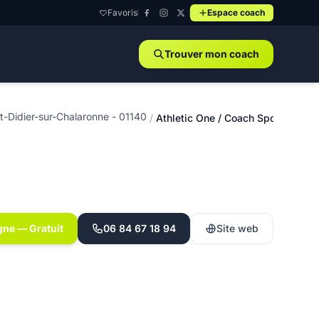
Favoris
Espace coach
Trouver mon coach
nt-Didier-sur-Chalaronne - 01140
/
Athletic One / Coach Sportif - Sai
gne — Gratuit
06 84 67 18 94
Site web