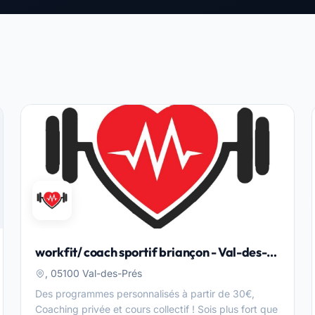
workfit/ coach sportif briançon - Val-des-
Prés
, 05100 Val-des-Prés
Des programmes personnalisés à partir de 30€,
Coaching privée et cours collectif ! Sois plus fort que