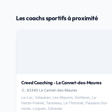
Les coachs sportifs à proximité
Creed Coaching - Le Cannet-des-Maures
, 83340 Le Cannet-des-Maures
Le-Luc, Vidauban, Les-Mayons, Gonfaron, La-
Garde-Freinet, Taradeau, Le-Thoronet, Flassans-Sur-
Issole, Lorgues, Cabasse