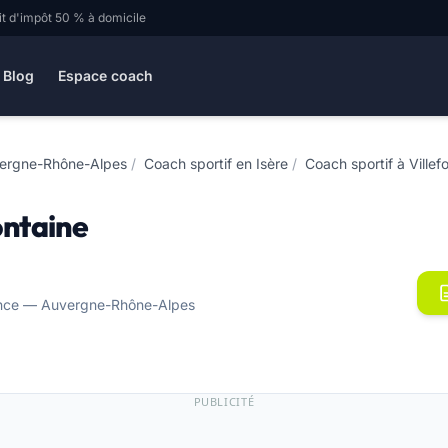
it d'impôt 50 % à domicile
Blog
Espace coach
vergne-Rhône-Alpes
/
Coach sportif en Isère
/
Coach sportif à Ville
ontaine
rance — Auvergne-Rhône-Alpes
PUBLICITÉ