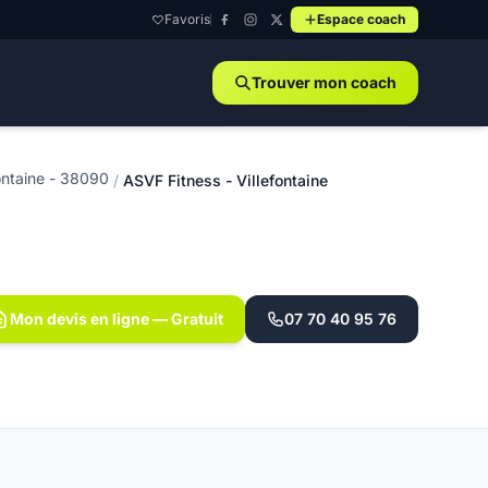
Favoris
Espace coach
Trouver mon coach
fontaine - 38090
/
ASVF Fitness - Villefontaine
Mon devis en ligne — Gratuit
07 70 40 95 76