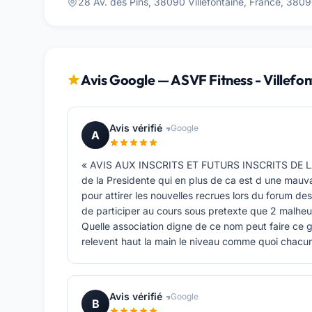
28 Av. des Pins, 38090 Villefontaine, France, 38090
Avis Google — ASVF Fitness - Villefon
Avis vérifié
Google
A
« AVIS AUX INSCRITS ET FUTURS INSCRITS DE LASV
de la Presidente qui en plus de ca est d une mauva
pour attirer les nouvelles recrues lors du forum des
de participer au cours sous pretexte que 2 malhe
Quelle association digne de ce nom peut faire ce
relevent haut la main le niveau comme quoi chacun s
Avis vérifié
Google
B