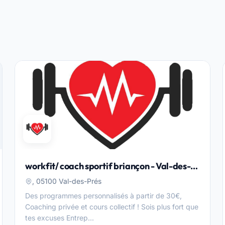
workfit/ coach sportif briançon - Val-des-
Prés
, 05100 Val-des-Prés
Des programmes personnalisés à partir de 30€,
Coaching privée et cours collectif ! Sois plus fort que
tes excuses Entrep...