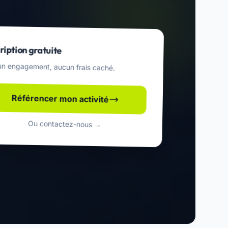
ription gratuite
n engagement, aucun frais caché.
Référencer mon activité
Ou contactez-nous →