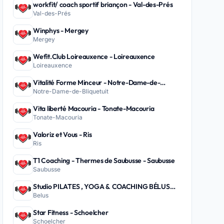
workfit/ coach sportif briançon - Val-des-Prés
Val-des-Prés
Winphys - Mergey
Mergey
Wefit.Club Loireauxence - Loireauxence
Loireauxence
Vitalité Forme Minceur - Notre-Dame-de-
Notre-Dame-de-Bliquetuit
Bliquetuit
Vita liberté Macouria - Tonate-Macouria
Tonate-Macouria
Valoriz et Vous - Ris
Ris
T1 Coaching - Thermes de Saubusse - Saubusse
Saubusse
Studio PILATES , YOGA & COACHING BÉLUS
Belus
PEYREHORADE - Belus
Star Fitness - Schoelcher
Schoelcher