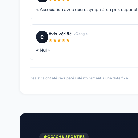
« Association avec cours sympa à un prix super att
Avis vérifié
Google
C
« Nul »
Ces avis ont été récupérés aléatoirement à une date fixe.
COACHS SPORTIFS