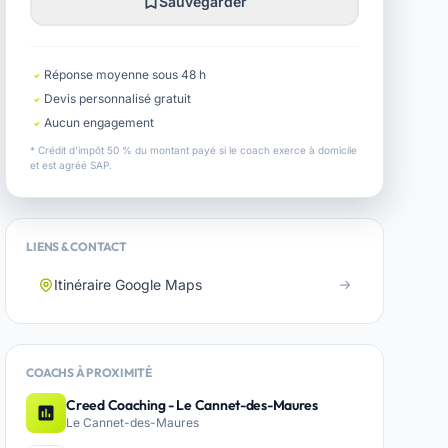
Sauvegarder
Réponse moyenne sous 48 h
Devis personnalisé gratuit
Aucun engagement
* Crédit d'impôt 50 % du montant payé si le coach exerce à domicile
et est agréé SAP.
LIENS & CONTACT
Itinéraire Google Maps
COACHS À PROXIMITÉ
Creed Coaching - Le Cannet-des-Maures
Le Cannet-des-Maures