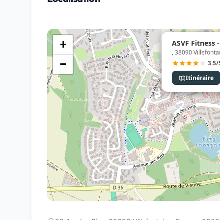
ASVF Fitness -
+
, 38090 Villefonta
−
3.5/
Itinéraire