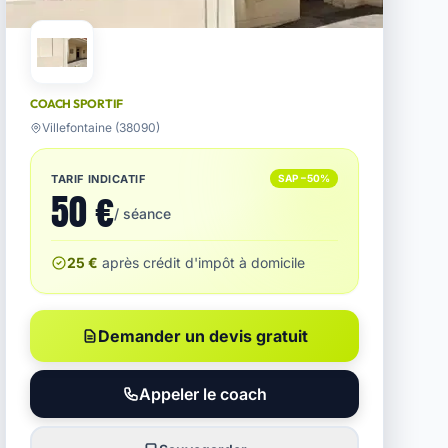
COACH SPORTIF
Villefontaine (38090)
TARIF INDICATIF
SAP −50%
50 €
/ séance
25 €
après crédit d'impôt à domicile
Demander un devis gratuit
Appeler le coach