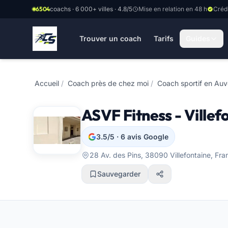
Aller au contenu principal
6504
coachs · 6 000+ villes · 4.8/5
Mise en relation en 48 h
Créd
Trouver un coach
Tarifs
Guides
Accueil
/
Coach près de chez moi
/
Coach sportif en Au
ASVF Fitness - Villef
3.5/5 · 6 avis Google
28 Av. des Pins, 38090 Villefontaine, F
Sauvegarder