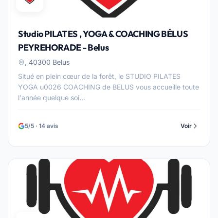
Studio PILATES , YOGA & COACHING BÉLUS
PEYREHORADE - Belus
, 40300 Belus
Situé en plein cœur de la forêt, le STUDIO PILATES
YOGA u0026 COACHING de BELUS vous accueille toute
l'année quelque soi...
5/5 · 14 avis
Voir