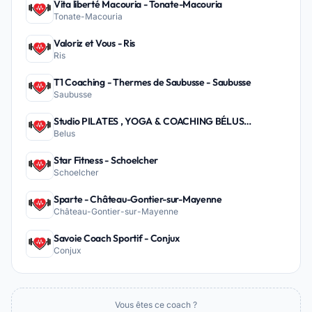
Vita liberté Macouria - Tonate-Macouria
Tonate-Macouria
Valoriz et Vous - Ris
Ris
T1 Coaching - Thermes de Saubusse - Saubusse
Saubusse
Studio PILATES , YOGA & COACHING BÉLUS
Belus
PEYREHORADE - Belus
Star Fitness - Schoelcher
Schoelcher
Sparte - Château-Gontier-sur-Mayenne
Château-Gontier-sur-Mayenne
Savoie Coach Sportif - Conjux
Conjux
Vous êtes ce coach ?