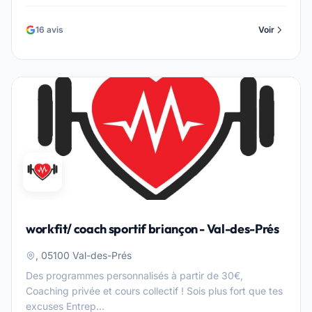
16 avis
Voir
workfit/ coach sportif briançon - Val-des-Prés
, 05100 Val-des-Prés
Des programmes personnalisés à partir de 30€,
Coaching privée et cours collectif ! Sois plus fort que tes
excuses Entrep...