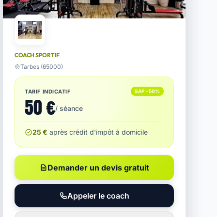
COACH SPORTIF
Tarbes (65000)
TARIF INDICATIF
SAP −50%
50 €
/ séance
25 €
après crédit d'impôt à domicile
Demander un devis gratuit
Appeler le coach