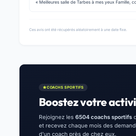
« Meilleures salle de Tarbes à mes yeux Famille, c
Ces avis ont été récupérés aléatoirement à une date fixe.
COACHS SPORTIFS
Boostez votre activi
Rejoignez les
6504 coachs sportifs
d
et recevez chaque mois des demandes
d'un coach près de chez eux.