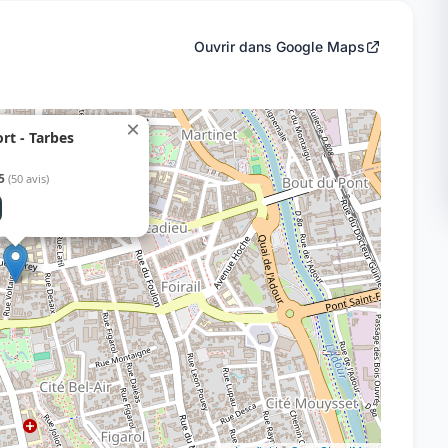
Ouvrir dans Google Maps
×
rt - Tarbes
5
(50 avis)