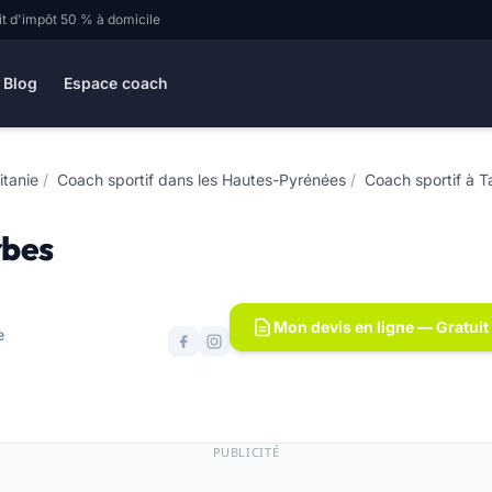
it d'impôt 50 % à domicile
Blog
Espace coach
itanie
/
Coach sportif dans les Hautes-Pyrénées
/
Coach sportif à 
rbes
Mon devis en ligne — Gratuit
e
PUBLICITÉ