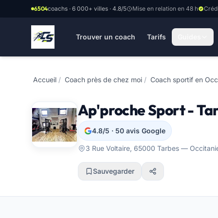
Aller au contenu principal
6504
coachs · 6 000+ villes · 4.8/5
Mise en relation en 48 h
Créd
Trouver un coach
Tarifs
Guides
Accueil
/
Coach près de chez moi
/
Coach sportif en Occ
Ap'proche Sport - Ta
4.8/5 · 50 avis Google
3 Rue Voltaire, 65000 Tarbes — Occitani
Sauvegarder