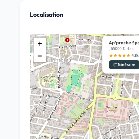
Localisation
Ap'proche Spo
+
, 65000 Tarbes
−
4.8/
Itinéraire