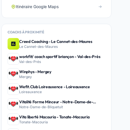
Itinéraire Google Maps
COACHS À PROXIMITÉ
Creed Coaching - Le Cannet-des-Maures
Le Cannet-des-Maures
workfit/ coach sportif briançon - Val-des-Prés
Val-des-Prés
Winphys - Mergey
Mergey
Wefit.Club Loireauxence - Loireauxence
Loireauxence
Vitalité Forme Minceur - Notre-Dame-de-
Notre-Dame-de-Bliquetuit
Bliquetuit
Vita liberté Macouria - Tonate-Macouria
Tonate-Macouria