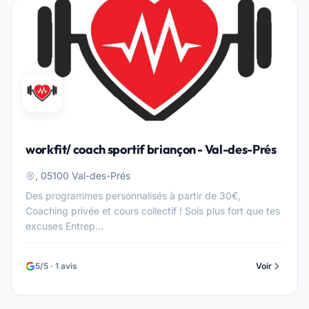
workfit/ coach sportif briançon - Val-des-Prés
, 05100 Val-des-Prés
Des programmes personnalisés à partir de 30€,
Coaching privée et cours collectif ! Sois plus fort que tes
excuses Entrep...
5/5 · 1 avis
Voir