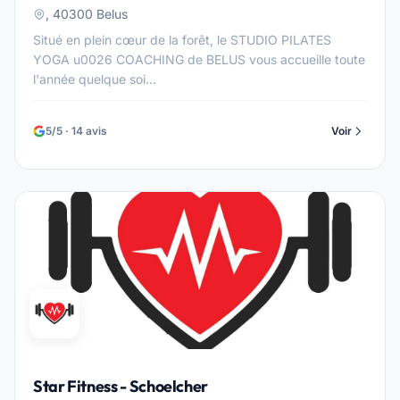
, 40300 Belus
Situé en plein cœur de la forêt, le STUDIO PILATES
YOGA u0026 COACHING de BELUS vous accueille toute
l'année quelque soi...
5/5 · 14 avis
Voir
Star Fitness - Schoelcher