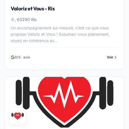
Valoriz et Vous - Ris
, 63290 Ris
Un accompagnement sur mesure, c’est ce que vous
propose Valoriz et Vous ! Assumez-vous pleinement,
soyez en cohérence av...
0/5 · avis
Voir