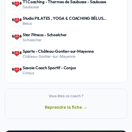
T1 Coaching - Thermes de Saubusse - Saubusse
Saubusse
Studio PILATES , YOGA & COACHING BÉLUS
Belus
PEYREHORADE - Belus
Star Fitness - Schoelcher
Schoelcher
Sparte - Château-Gontier-sur-Mayenne
Château-Gontier-sur-Mayenne
Savoie Coach Sportif - Conjux
Conjux
Vous êtes ce coach ?
Reprendre la fiche →