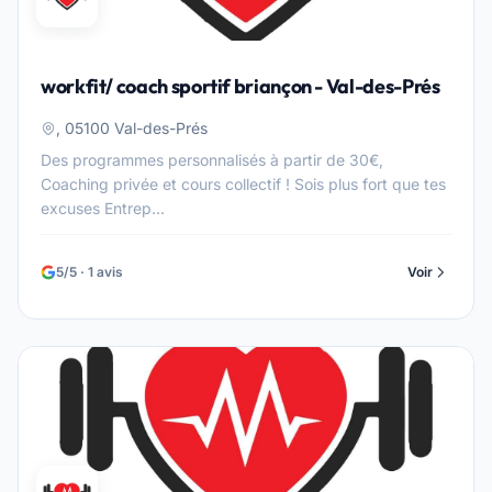
workfit/ coach sportif briançon - Val-des-Prés
, 05100 Val-des-Prés
Des programmes personnalisés à partir de 30€,
Coaching privée et cours collectif ! Sois plus fort que tes
excuses Entrep...
5/5 · 1 avis
Voir