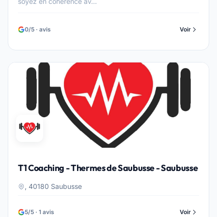
soyez en cohérence av...
0/5 · avis
Voir
T1 Coaching - Thermes de Saubusse - Saubusse
, 40180 Saubusse
5/5 · 1 avis
Voir