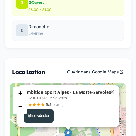
S
Ouvert
08:00 - 21:00
Dimanche
D
Fermé
Localisation
Ouvrir dans Google Maps
×
Ambition Sport Alpes - La Motte-Servolex
+
, 73290 La Motte-Servolex
5/5
(7 avis)
−
Itinéraire