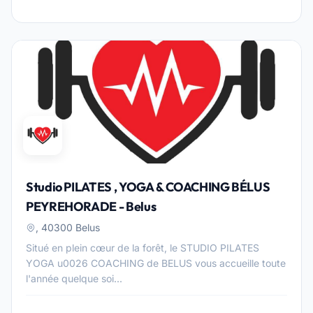
Studio PILATES , YOGA & COACHING BÉLUS
PEYREHORADE - Belus
, 40300 Belus
Situé en plein cœur de la forêt, le STUDIO PILATES
YOGA u0026 COACHING de BELUS vous accueille toute
l'année quelque soi...