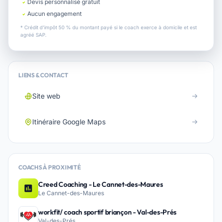
Devis personnalisé gratuit
Aucun engagement
* Crédit d'impôt 50 % du montant payé si le coach exerce à domicile et est
agréé SAP.
LIENS & CONTACT
Site web
Itinéraire Google Maps
COACHS À PROXIMITÉ
Creed Coaching - Le Cannet-des-Maures
Le Cannet-des-Maures
workfit/ coach sportif briançon - Val-des-Prés
Val-des-Prés