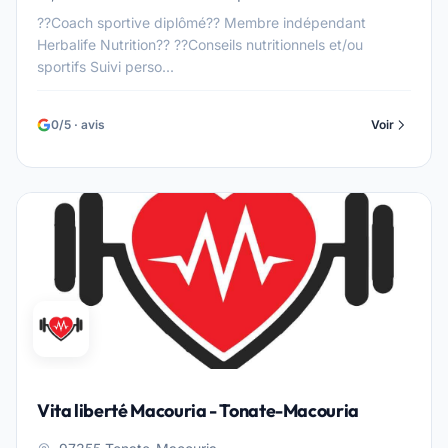
??Coach sportive diplômé?? Membre indépendant
Herbalife Nutrition?? ??Conseils nutritionnels et/ou
sportifs Suivi perso...
0/5 · avis
Voir
Vita liberté Macouria - Tonate-Macouria