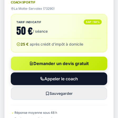
COACH SPORTIF
La Motte-Servolex (73290)
TARIF INDICATIF
SAP −50%
50 €
/ séance
25 €
après crédit d'impôt à domicile
Demander un devis gratuit
Appeler le coach
Sauvegarder
Réponse moyenne sous 48 h