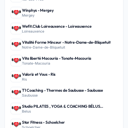
Winphys - Mergey
Mergey
Wefit.Club Loireauxence - Loireauxence
Loireauxence
Vitalité Forme Minceur - Notre-Dame-de-Bliquetuit
Notre-Dame-de-Bliquetuit
Vita liberté Macouria - Tonate-Macouria
Tonate-Macouria
Valoriz et Vous - Ris
Ris
T1 Coaching - Thermes de Saubusse - Saubusse
Saubusse
Studio PILATES , YOGA & COACHING BÉLUS
Belus
PEYREHORADE - Belus
Star Fitness - Schoelcher
Schoelcher