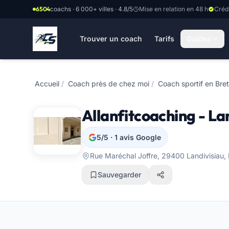
Aller au contenu principal
6504
coachs · 6 000+ villes · 4.8/5
Mise en relation en 48 h
Créd
Trouver un coach
Tarifs
Guides
Accueil
/
Coach près de chez moi
/
Coach sportif en Bre
Allanfitcoaching - La
5/5 · 1 avis Google
Rue Maréchal Joffre, 29400 Landivisiau,
Sauvegarder