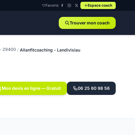
Favoris
Espace coach
Trouver mon coach
 - 29400
/
Allanfitcoaching - Landivisiau
Mon devis en ligne — Gratuit
06 25 60 98 56