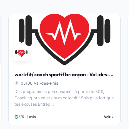
workfit/ coach sportif briançon - Val-des-
Prés
, 05100 Val-des-Prés
Des programmes personnalisés à partir de 30€,
Coaching privée et cours collectif ! Sois plus fort que
tes excuses Entrep...
5/5 · 1 avis
Voir