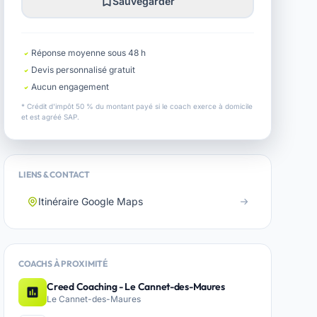
Sauvegarder
Réponse moyenne sous 48 h
Devis personnalisé gratuit
Aucun engagement
* Crédit d'impôt 50 % du montant payé si le coach exerce à domicile
et est agréé SAP.
LIENS & CONTACT
Itinéraire Google Maps
COACHS À PROXIMITÉ
Creed Coaching - Le Cannet-des-Maures
Le Cannet-des-Maures