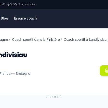
it d'impôt 50 % à domicile
Blog
Espace coach
tagne
/
Coach sportif dans le Finistère
/
Coach sportif à Landivisiau
ndivisiau
 France — Bretagne
PUBLICITÉ