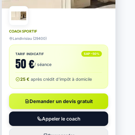
COACH SPORTIF
Landivisiau (29400)
TARIF INDICATIF
SAP −50%
50 €
/ séance
25 €
après crédit d'impôt à domicile
Demander un devis gratuit
Appeler le coach