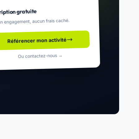
ription gratuite
n engagement, aucun frais caché.
Référencer mon activité
Ou contactez-nous →