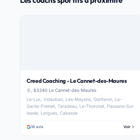
Les coachs sportifs à proximité
Creed Coaching - Le Cannet-des-Maures
, 83340 Le Cannet-des-Maures
Le-Luc, Vidauban, Les-Mayons, Gonfaron, La-
Garde-Freinet, Taradeau, Le-Thoronet, Flassans-Sur-
Issole, Lorgues, Cabasse
16 avis
Voir