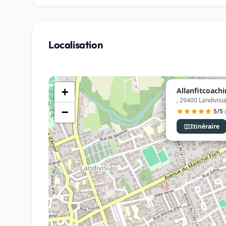
Localisation
Allanfitcoachi
+
, 29400 Landivisi
−
5/5
Itinéraire