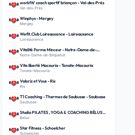
workfit/ coach sportif briançon - Val-des-Prés
Val-des-Prés
Winphys - Mergey
Mergey
Wefit.Club Loireauxence - Loireauxence
Loireauxence
Vitalité Forme Minceur - Notre-Dame-de-
Notre-Dame-de-Bliquetuit
Bliquetuit
Vita liberté Macouria - Tonate-Macouria
Tonate-Macouria
Valoriz et Vous - Ris
Ris
T1 Coaching - Thermes de Saubusse - Saubusse
Saubusse
Studio PILATES , YOGA & COACHING BÉLUS
Belus
PEYREHORADE - Belus
Star Fitness - Schoelcher
Schoelcher