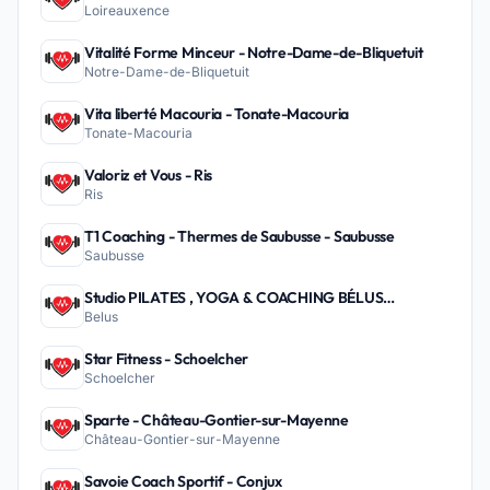
Loireauxence
Vitalité Forme Minceur - Notre-Dame-de-Bliquetuit
Notre-Dame-de-Bliquetuit
Vita liberté Macouria - Tonate-Macouria
Tonate-Macouria
Valoriz et Vous - Ris
Ris
T1 Coaching - Thermes de Saubusse - Saubusse
Saubusse
Studio PILATES , YOGA & COACHING BÉLUS
Belus
PEYREHORADE - Belus
Star Fitness - Schoelcher
Schoelcher
Sparte - Château-Gontier-sur-Mayenne
Château-Gontier-sur-Mayenne
Savoie Coach Sportif - Conjux