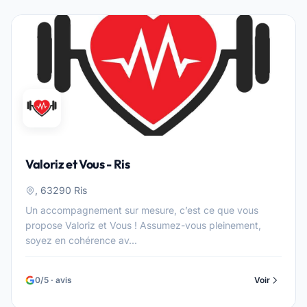
Valoriz et Vous - Ris
, 63290 Ris
Un accompagnement sur mesure, c’est ce que vous
propose Valoriz et Vous ! Assumez-vous pleinement,
soyez en cohérence av...
0/5 · avis
Voir