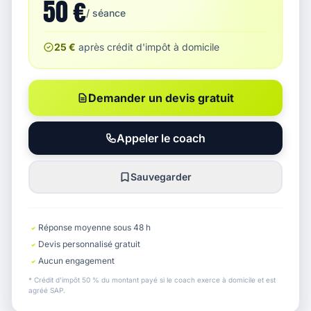
50 €
/ séance
25 €
après crédit d'impôt à domicile
Demander un devis gratuit
Appeler le coach
Sauvegarder
Réponse moyenne sous 48 h
Devis personnalisé gratuit
Aucun engagement
* Crédit d'impôt 50 % du montant payé si le coach exerce à domicile et est
agréé SAP.