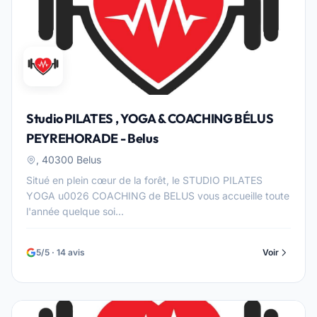
Studio PILATES , YOGA & COACHING BÉLUS
PEYREHORADE - Belus
, 40300 Belus
Situé en plein cœur de la forêt, le STUDIO PILATES
YOGA u0026 COACHING de BELUS vous accueille toute
l'année quelque soi...
5/5 · 14 avis
Voir