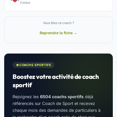
Conjux
Vous êtes ce coach ?
Reprendre la fiche →
COACHS SPORTIFS
Boostez votre activité de coach
sportif
Rejoignez les
6504 coachs sportifs
déjà
référencés sur Coach de Sport et recevez
chaque mois des demandes de particuliers à