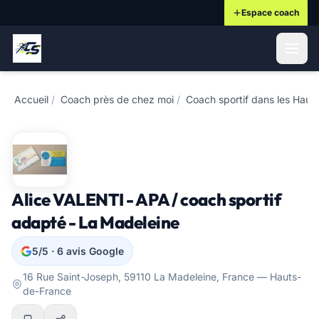
Espace coach
ontenu principal
Accueil
/
Coach près de chez moi
/
Coach sportif dans les Haut
Alice VALENTI - APA / coach sportif
adapté - La Madeleine
5/5 · 6 avis Google
16 Rue Saint-Joseph, 59110 La Madeleine, France — Hauts-
de-France