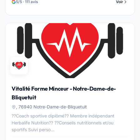
5/5 · 111 avis
Voir
Vitalité Forme Minceur - Notre-Dame-de-
Bliquetuit
, 76940 Notre-Dame-de-Bliquetuit
??Coach sportive diplômé?? Membre indépendant
Herbalife Nutrition?? ??Conseils nutritionnels et/ou
sportifs Suivi perso...