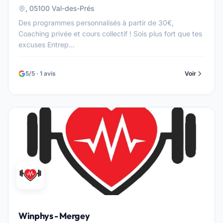
, 05100 Val-des-Prés
Des programmes personnalisés à partir de 30€,
Coaching privée et cours collectif ! Sois plus fort que tes
excuses Entrep...
5/5 · 1 avis
Voir
Winphys - Mergey