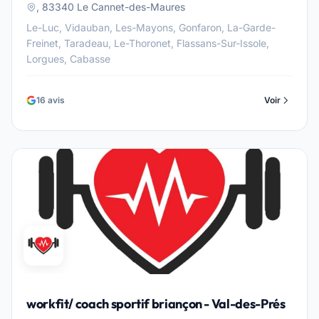
, 83340 Le Cannet-des-Maures
Le-Luc, Vidauban, Les-Mayons, Gonfaron, La-Garde-
Freinet, Taradeau, Le-Thoronet, Flassans-Sur-Issole,
Lorgues, Cabasse
16 avis
Voir
workfit/ coach sportif briançon - Val-des-Prés