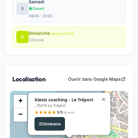
Samedi
S
Ouvert
08:00 - 21:00
Dimanche
(aujourd'hui)
D
Fermé
Localisation
Ouvrir dans Google Maps
×
Alexis coaching - Le Tréport
+
, 76470 Le Tréport
5/5
(6 avis)
−
Itinéraire