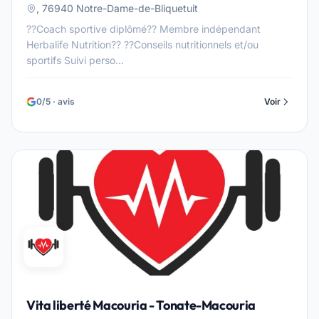
, 76940 Notre-Dame-de-Bliquetuit
??Coach sportive diplômé?? Membre indépendant
Herbalife Nutrition?? ??Conseils nutritionnels et/ou
sportifs Suivi perso...
0/5 · avis
Voir
Vita liberté Macouria - Tonate-Macouria