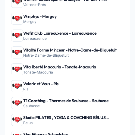
Val-des-Prés
Winphys - Mergey
Mergey
Wefit.Club Loireauxence - Loireauxence
Loireauxence
Vitalité Forme Minceur - Notre-Dame-de-Bliquetuit
Notre-Dame-de-Bliquetuit
Vita liberté Macouria - Tonate-Macouria
Tonate-Macouria
Valoriz et Vous - Ris
Ris
T1 Coaching - Thermes de Saubusse - Saubusse
Saubusse
Studio PILATES , YOGA & COACHING BÉLUS
Belus
PEYREHORADE - Belus
Star Fitness - Schoelcher