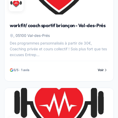
workfit/ coach sportif briançon - Val-des-Prés
, 05100 Val-des-Prés
Des programmes personnalisés à partir de 30€,
Coaching privée et cours collectif ! Sois plus fort que tes
excuses Entrep...
5/5 · 1 avis
Voir