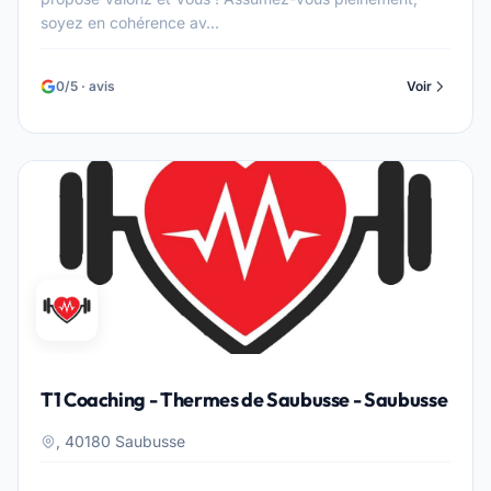
soyez en cohérence av...
0/5 · avis
Voir
T1 Coaching - Thermes de Saubusse - Saubusse
, 40180 Saubusse