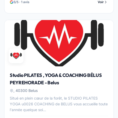
5/5 · 1 avis
Voir
Studio PILATES , YOGA & COACHING BÉLUS
PEYREHORADE - Belus
, 40300 Belus
Situé en plein cœur de la forêt, le STUDIO PILATES
YOGA u0026 COACHING de BELUS vous accueille toute
l'année quelque soi...