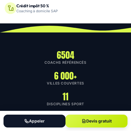
Crédit impôt 50 %
Coaching à domicile SAP
6504
COACHS RÉFÉRENCÉS
6 000+
VILLES COUVERTES
11
DISCIPLINES SPORT
4.8 / 5
Appeler
Devis gratuit
NOTE MOYENNE