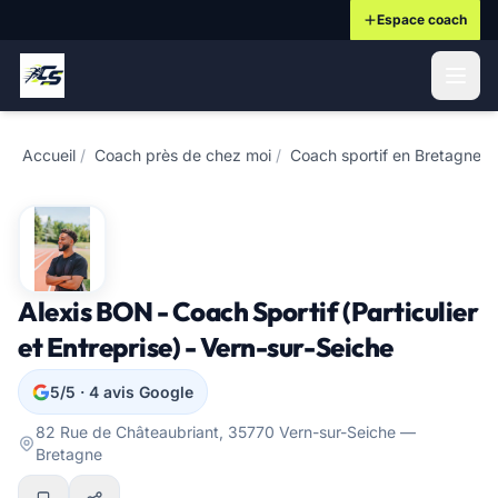
Espace coach
ontenu principal
Accueil
/
Coach près de chez moi
/
Coach sportif en Bretagne
/
Alexis BON - Coach Sportif (Particulier
et Entreprise) - Vern-sur-Seiche
5/5 · 4 avis Google
82 Rue de Châteaubriant, 35770 Vern-sur-Seiche —
Bretagne