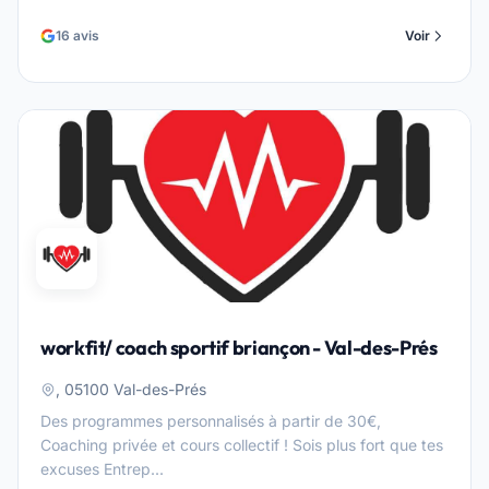
16 avis
Voir
workfit/ coach sportif briançon - Val-des-Prés
, 05100 Val-des-Prés
Des programmes personnalisés à partir de 30€,
Coaching privée et cours collectif ! Sois plus fort que tes
excuses Entrep...