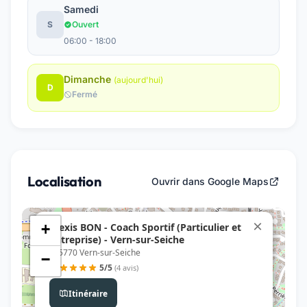
Samedi
S
Ouvert
06:00 - 18:00
Dimanche
(aujourd'hui)
D
Fermé
Localisation
Ouvrir dans Google Maps
×
Alexis BON - Coach Sportif (Particulier et
+
Entreprise) - Vern-sur-Seiche
, 35770 Vern-sur-Seiche
−
5/5
(4 avis)
Itinéraire