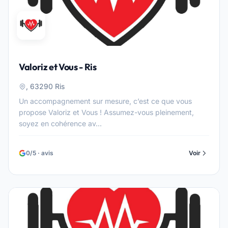
Valoriz et Vous - Ris
, 63290 Ris
Un accompagnement sur mesure, c’est ce que vous
propose Valoriz et Vous ! Assumez-vous pleinement,
soyez en cohérence av...
0/5 · avis
Voir