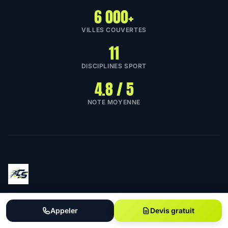
6 000+
VILLES COUVERTES
11
DISCIPLINES SPORT
4.8 / 5
NOTE MOYENNE
L'annuaire de référence des
coachs sportifs en France
.
Appeler
Devis gratuit
Trouvez le coach qui correspond à vos objectifs :
musculation, perte de poids, marathon, remise en forme.