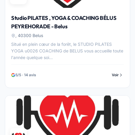
Studio PILATES , YOGA & COACHING BÉLUS
PEYREHORADE - Belus
, 40300 Belus
Situé en plein cœur de la forêt, le STUDIO PILATES
YOGA u0026 COACHING de BELUS vous accueille toute
l'année quelque soi...
5/5 · 14 avis
Voir