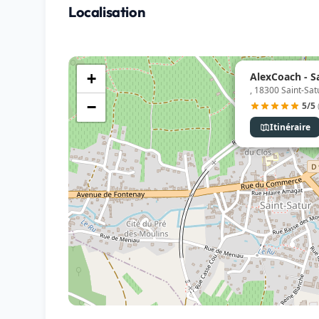
Localisation
AlexCoach - S
+
, 18300 Saint-Sat
−
5/5
Itinéraire