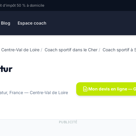
it d'impôt 50 % à domicile
Blog
Espace coach
 Centre-Val de Loire
/
Coach sportif dans le Cher
/
Coach sportif à 
tur
Mon devis en ligne — G
atur, France — Centre-Val de Loire
PUBLICITÉ