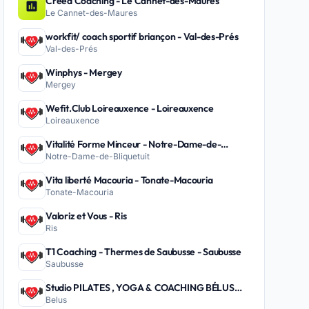
Creed Coaching - Le Cannet-des-Maures
Le Cannet-des-Maures
workfit/ coach sportif briançon - Val-des-Prés
Val-des-Prés
Winphys - Mergey
Mergey
Wefit.Club Loireauxence - Loireauxence
Loireauxence
Vitalité Forme Minceur - Notre-Dame-de-
Notre-Dame-de-Bliquetuit
Bliquetuit
Vita liberté Macouria - Tonate-Macouria
Tonate-Macouria
Valoriz et Vous - Ris
Ris
T1 Coaching - Thermes de Saubusse - Saubusse
Saubusse
Studio PILATES , YOGA & COACHING BÉLUS
Belus
PEYREHORADE - Belus