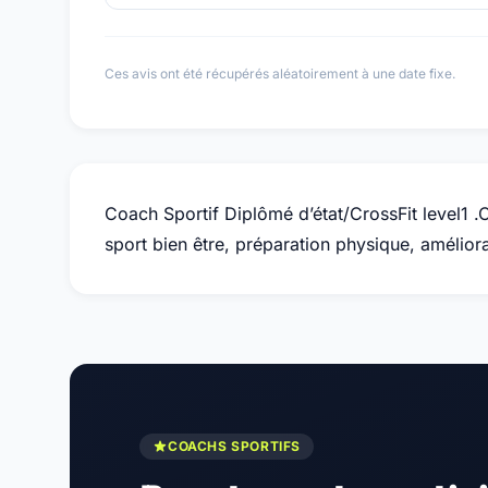
Ces avis ont été récupérés aléatoirement à une date fixe.
Coach Sportif Diplômé d’état/CrossFit level1 .C
sport bien être, préparation physique, amélio
COACHS SPORTIFS