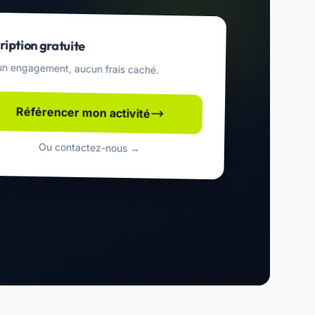
ription gratuite
n engagement, aucun frais caché.
Référencer mon activité
Ou contactez-nous →