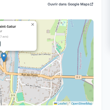
Ouvrir dans Google Maps
×
aint-Satur
ur
(7 avis)
Leaflet
|
©
OpenStreetMap