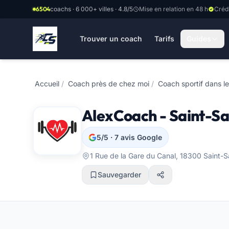
Aller au contenu principal
6504
coachs · 6 000+ villes · 4.8/5
Mise en relation en 48 h
Créd
Trouver un coach
Tarifs
Guides
Accueil
/
Coach près de chez moi
/
Coach sportif dans le
AlexCoach - Saint-Sa
5/5 · 7 avis Google
1 Rue de la Gare du Canal, 18300 Saint-S
Sauvegarder