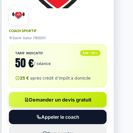
COACH SPORTIF
Saint-Satur (18300)
TARIF INDICATIF
SAP −50%
50 €
/ séance
25 €
après crédit d'impôt à domicile
Demander un devis gratuit
Appeler le coach