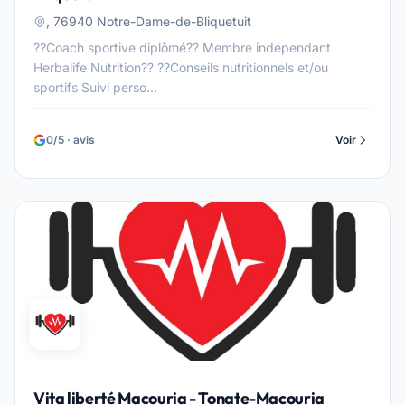
, 76940 Notre-Dame-de-Bliquetuit
??Coach sportive diplômé?? Membre indépendant
Herbalife Nutrition?? ??Conseils nutritionnels et/ou
sportifs Suivi perso...
0/5 · avis
Voir
Vita liberté Macouria - Tonate-Macouria