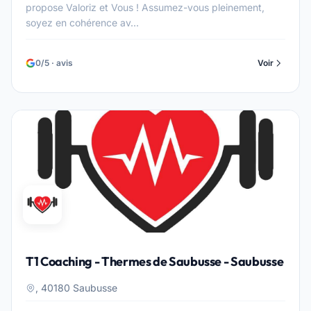
propose Valoriz et Vous ! Assumez-vous pleinement,
soyez en cohérence av...
0/5 · avis
Voir
T1 Coaching - Thermes de Saubusse - Saubusse
, 40180 Saubusse