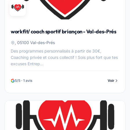
workfit/ coach sportif briançon - Val-des-Prés
, 05100 Val-des-Prés
Des programmes personnalisés à partir de 30€,
Coaching privée et cours collectif ! Sois plus fort que tes
excuses Entrep...
5/5 · 1 avis
Voir