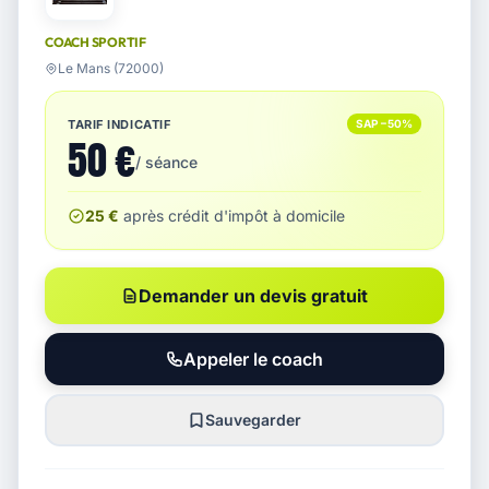
COACH SPORTIF
Le Mans (72000)
TARIF INDICATIF
SAP −50%
50 €
/ séance
25 €
après crédit d'impôt à domicile
Demander un devis gratuit
Appeler le coach
Sauvegarder