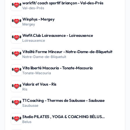
workfit/ coach sportif briançon - Val-des-Prés
Val-des-Prés
Winphys - Mergey
Mergey
Wefit.Club Loireauxence - Loireauxence
Loireauxence
Vitalité Forme Minceur - Notre-Dame-de-Bliquetuit
Notre-Dame-de-Bliquetuit
Vita liberté Macouria - Tonate-Macouria
Tonate-Macouria
Valoriz et Vous - Ris
Ris
T1 Coaching - Thermes de Saubusse - Saubusse
Saubusse
Studio PILATES , YOGA & COACHING BÉLUS
Belus
PEYREHORADE - Belus