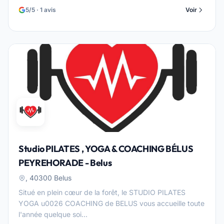
5/5 · 1 avis
Voir
Studio PILATES , YOGA & COACHING BÉLUS
PEYREHORADE - Belus
, 40300 Belus
Situé en plein cœur de la forêt, le STUDIO PILATES
YOGA u0026 COACHING de BELUS vous accueille toute
l'année quelque soi...