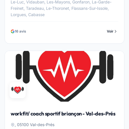
Le-Luc, Vidauban, Les-Mayons, Gonfaron, La-Garde-
Freinet, Taradeau, Le-Thoronet, Flassans-Sur-Issole,
Lorgues, Cabasse
16 avis
Voir
workfit/ coach sportif briançon - Val-des-Prés
, 05100 Val-des-Prés