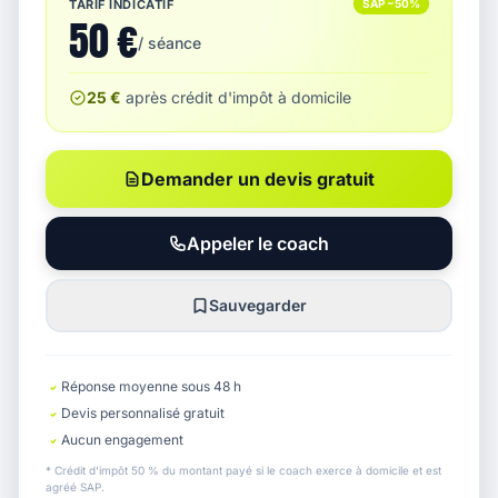
TARIF INDICATIF
SAP −50%
50 €
/ séance
25 €
après crédit d'impôt à domicile
Demander un devis gratuit
Appeler le coach
Sauvegarder
Réponse moyenne sous 48 h
Devis personnalisé gratuit
Aucun engagement
* Crédit d'impôt 50 % du montant payé si le coach exerce à domicile et est
agréé SAP.