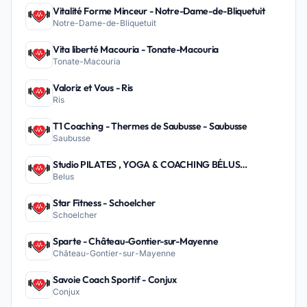
Vitalité Forme Minceur - Notre-Dame-de-Bliquetuit
Notre-Dame-de-Bliquetuit
Vita liberté Macouria - Tonate-Macouria
Tonate-Macouria
Valoriz et Vous - Ris
Ris
T1 Coaching - Thermes de Saubusse - Saubusse
Saubusse
Studio PILATES , YOGA & COACHING BÉLUS
Belus
PEYREHORADE - Belus
Star Fitness - Schoelcher
Schoelcher
Sparte - Château-Gontier-sur-Mayenne
Château-Gontier-sur-Mayenne
Savoie Coach Sportif - Conjux
Conjux