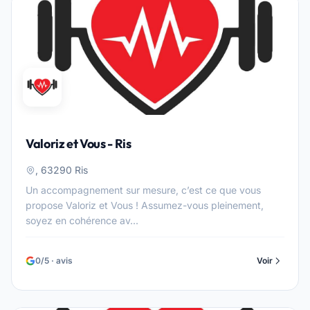
Valoriz et Vous - Ris
, 63290 Ris
Un accompagnement sur mesure, c’est ce que vous
propose Valoriz et Vous ! Assumez-vous pleinement,
soyez en cohérence av...
0/5 · avis
Voir