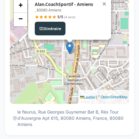
×
Alan.CoachSportif - Amiens
+
, 80080 Amiens
5/5
(4 avis)
−
Itinéraire
|
©
OpenStreetMap
Leaflet
le fleurus, Rue Georges Guynemer Bat B, Rés Tour
d'Auvergne Apt 615, 80080 Amiens, France, 80080
Amiens