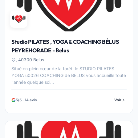
Studio PILATES , YOGA & COACHING BÉLUS
PEYREHORADE - Belus
, 40300 Belus
Situé en plein cœur de la forêt, le STUDIO PILATES
YOGA u0026 COACHING de BELUS vous accueille toute
l'année quelque soi...
5/5 · 14 avis
Voir