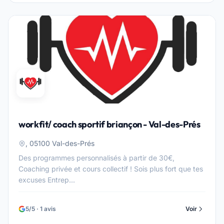
workfit/ coach sportif briançon - Val-des-Prés
, 05100 Val-des-Prés
Des programmes personnalisés à partir de 30€,
Coaching privée et cours collectif ! Sois plus fort que tes
excuses Entrep...
5/5 · 1 avis
Voir