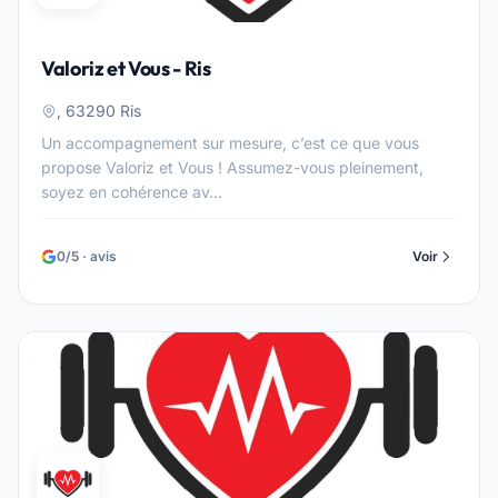
Valoriz et Vous - Ris
, 63290 Ris
Un accompagnement sur mesure, c’est ce que vous
propose Valoriz et Vous ! Assumez-vous pleinement,
soyez en cohérence av...
0/5 · avis
Voir