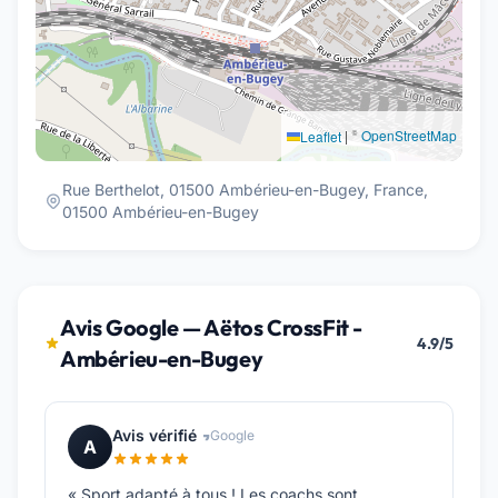
|
©
OpenStreetMap
Leaflet
Rue Berthelot, 01500 Ambérieu-en-Bugey, France,
01500 Ambérieu-en-Bugey
Avis Google — Aëtos CrossFit -
4.9/5
Ambérieu-en-Bugey
Avis vérifié
Google
A
« Sport adapté à tous ! Les coachs sont