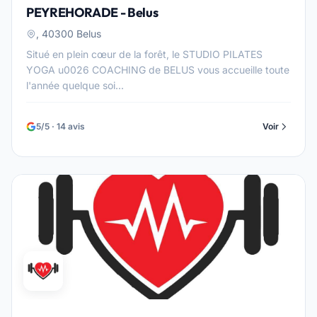
PEYREHORADE - Belus
, 40300 Belus
Situé en plein cœur de la forêt, le STUDIO PILATES
YOGA u0026 COACHING de BELUS vous accueille toute
l'année quelque soi...
5/5 · 14 avis
Voir