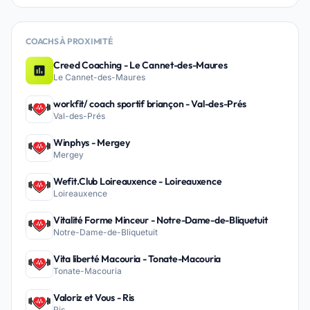
COACHS À PROXIMITÉ
Creed Coaching - Le Cannet-des-Maures
Le Cannet-des-Maures
workfit/ coach sportif briançon - Val-des-Prés
Val-des-Prés
Winphys - Mergey
Mergey
Wefit.Club Loireauxence - Loireauxence
Loireauxence
Vitalité Forme Minceur - Notre-Dame-de-Bliquetuit
Notre-Dame-de-Bliquetuit
Vita liberté Macouria - Tonate-Macouria
Tonate-Macouria
Valoriz et Vous - Ris
Ris