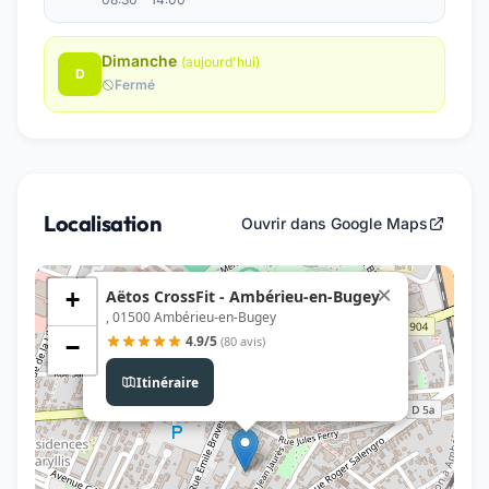
Dimanche
(aujourd'hui)
D
Fermé
Localisation
Ouvrir dans Google Maps
×
Aëtos CrossFit - Ambérieu-en-Bugey
+
, 01500 Ambérieu-en-Bugey
4.9/5
(80 avis)
−
Itinéraire