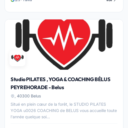
Studio PILATES , YOGA & COACHING BÉLUS
PEYREHORADE - Belus
, 40300 Belus
Situé en plein cœur de la forêt, le STUDIO PILATES
YOGA u0026 COACHING de BELUS vous accueille toute
l'année quelque soi...