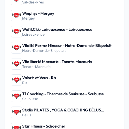
Val-des-Prés
Winphys - Mergey
Mergey
Wefit.Club Loireauxence - Loireauxence
Loireauxence
Vitalité Forme Minceur - Notre-Dame-de-Bliquetuit
Notre-Dame-de-Bliquetuit
Vita liberté Macouria - Tonate-Macouria
Tonate-Macouria
Valoriz et Vous - Ris
Ris
T1 Coaching - Thermes de Saubusse - Saubusse
Saubusse
Studio PILATES , YOGA & COACHING BÉLUS
Belus
PEYREHORADE - Belus
Star Fitness - Schoelcher