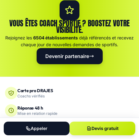
VOUS ÊTES COACH SPORTIF ? BOOSTEZ VOTRE
VISIBILITÉ.
Rejoignez les
6504 établissements
déjà référencés et recevez
chaque jour de nouvelles demandes de sportifs.
Devenir partenaire
Carte pro DRAJES
Coachs vérifiés
Réponse 48 h
Mise en relation rapide
Devis 100 % gratuit
Appeler
Devis gratuit
Sans engagement