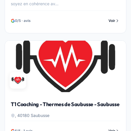
soyez en cohérence av...
0/5 · avis
Voir
T1 Coaching - Thermes de Saubusse - Saubusse
, 40180 Saubusse
5/5 · 1 avis
Voir