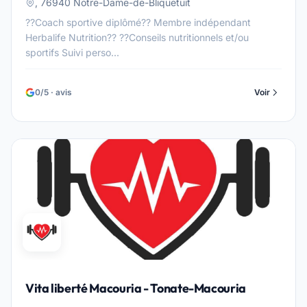
, 76940 Notre-Dame-de-Bliquetuit
??Coach sportive diplômé?? Membre indépendant
Herbalife Nutrition?? ??Conseils nutritionnels et/ou
sportifs Suivi perso...
0/5 · avis
Voir
Vita liberté Macouria - Tonate-Macouria