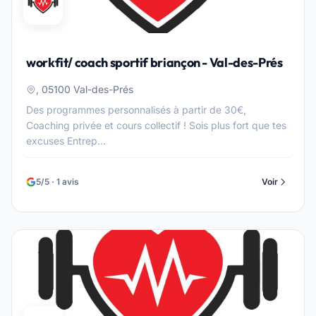
workfit/ coach sportif briançon - Val-des-Prés
, 05100 Val-des-Prés
Des programmes personnalisés à partir de 30€,
Coaching privée et cours collectif ! Sois plus fort que tes
excuses Entrep...
5/5 · 1 avis
Voir