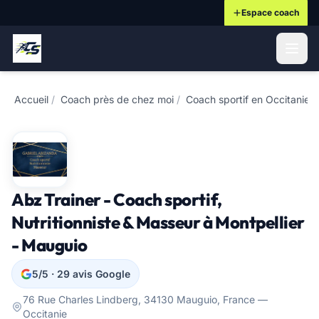
Espace coach
ontenu principal
Accueil
/
Coach près de chez moi
/
Coach sportif en Occitanie
/
Abz Trainer - Coach sportif,
Nutritionniste & Masseur à Montpellier
- Mauguio
5/5 · 29 avis Google
76 Rue Charles Lindberg, 34130 Mauguio, France —
Occitanie