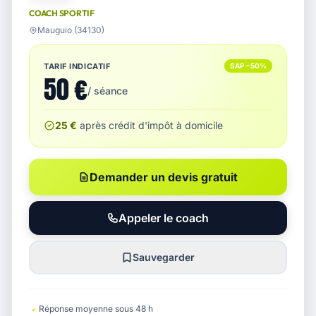
COACH SPORTIF
Mauguio (34130)
TARIF INDICATIF
SAP −50%
50 €
/ séance
25 €
après crédit d'impôt à domicile
Demander un devis gratuit
Appeler le coach
Sauvegarder
Réponse moyenne sous 48 h