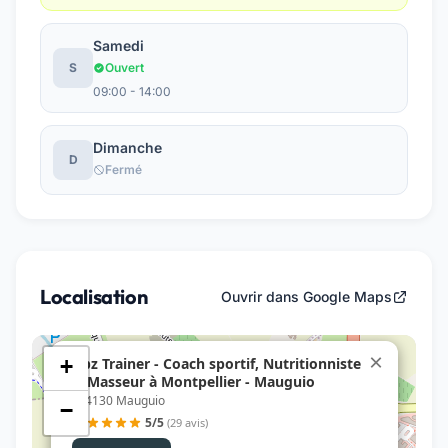
Samedi
S
Ouvert
09:00 - 14:00
Dimanche
D
Fermé
Localisation
Ouvrir dans Google Maps
×
Abz Trainer - Coach sportif, Nutritionniste
+
& Masseur à Montpellier - Mauguio
, 34130 Mauguio
−
5/5
(29 avis)