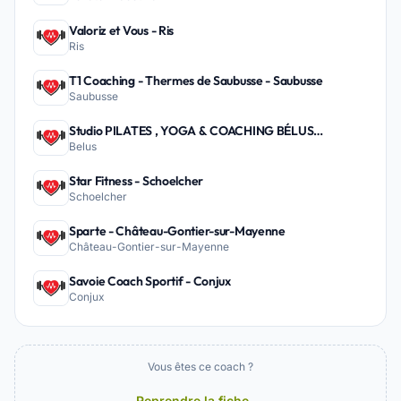
Valoriz et Vous - Ris
Ris
T1 Coaching - Thermes de Saubusse - Saubusse
Saubusse
Studio PILATES , YOGA & COACHING BÉLUS
Belus
PEYREHORADE - Belus
Star Fitness - Schoelcher
Schoelcher
Sparte - Château-Gontier-sur-Mayenne
Château-Gontier-sur-Mayenne
Savoie Coach Sportif - Conjux
Conjux
Vous êtes ce coach ?
Reprendre la fiche →