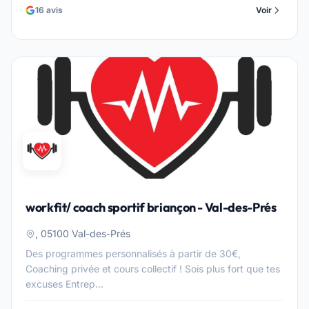
16 avis
Voir
workfit/ coach sportif briançon - Val-des-Prés
, 05100 Val-des-Prés
Des programmes personnalisés à partir de 30€,
Coaching privée et cours collectif ! Sois plus fort que tes
excuses Entrep...