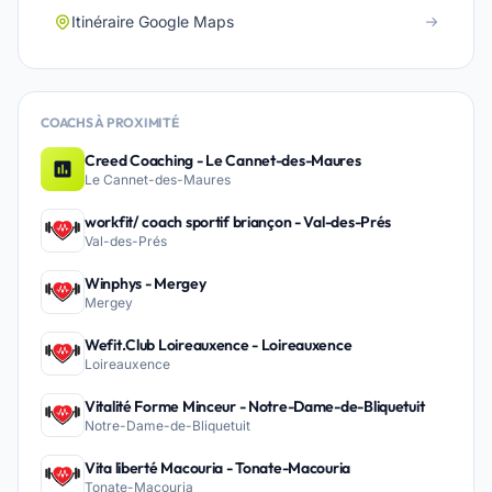
Itinéraire Google Maps
COACHS À PROXIMITÉ
Creed Coaching - Le Cannet-des-Maures
Le Cannet-des-Maures
workfit/ coach sportif briançon - Val-des-Prés
Val-des-Prés
Winphys - Mergey
Mergey
Wefit.Club Loireauxence - Loireauxence
Loireauxence
Vitalité Forme Minceur - Notre-Dame-de-Bliquetuit
Notre-Dame-de-Bliquetuit
Vita liberté Macouria - Tonate-Macouria
Tonate-Macouria