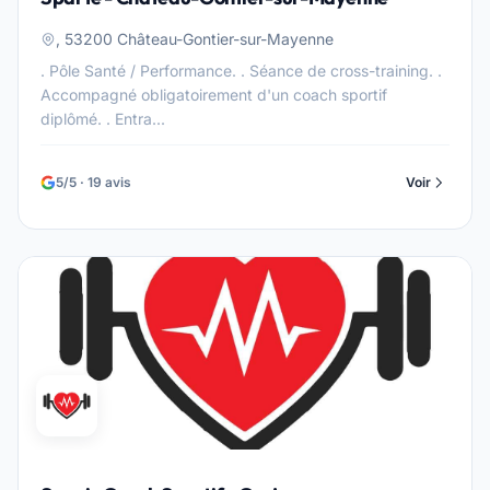
, 53200 Château-Gontier-sur-Mayenne
. Pôle Santé / Performance. . Séance de cross-training. .
Accompagné obligatoirement d'un coach sportif
diplômé. . Entra...
5/5 · 19 avis
Voir