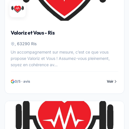
Valoriz et Vous - Ris
, 63290 Ris
Un accompagnement sur mesure, c’est ce que vous
propose Valoriz et Vous ! Assumez-vous pleinement,
soyez en cohérence av...
0/5 · avis
Voir