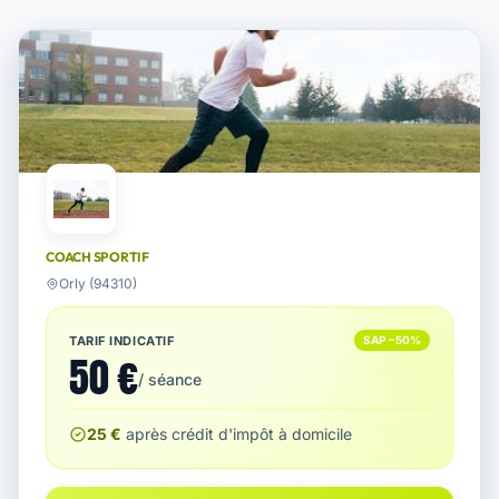
COACH SPORTIF
Orly (94310)
TARIF INDICATIF
SAP −50%
50 €
/ séance
25 €
après crédit d'impôt à domicile