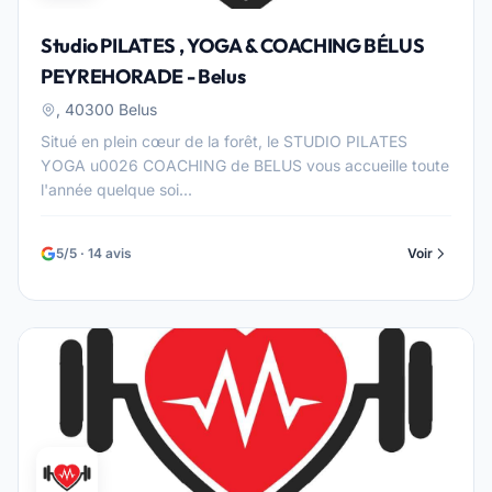
Studio PILATES , YOGA & COACHING BÉLUS
PEYREHORADE - Belus
, 40300 Belus
Situé en plein cœur de la forêt, le STUDIO PILATES
YOGA u0026 COACHING de BELUS vous accueille toute
l'année quelque soi...
5/5 · 14 avis
Voir